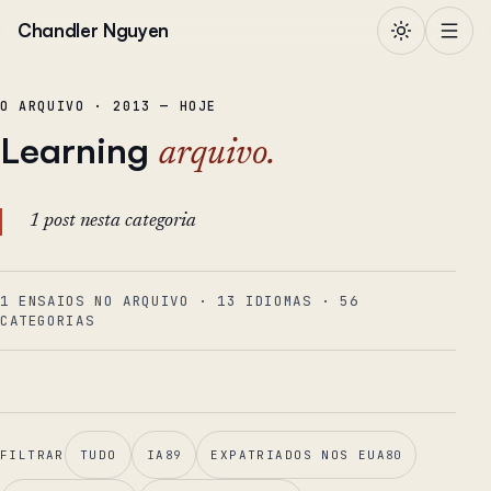
Pular para o conteúdo
Chandler Nguyen
O ARQUIVO · 2013 — HOJE
Learning
arquivo.
1 post nesta categoria
1 ENSAIOS NO ARQUIVO
·
13
IDIOMAS
·
56
CATEGORIAS
FILTRAR
TUDO
IA
89
EXPATRIADOS NOS EUA
80