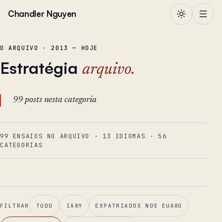
Pular para o conteúdo
Chandler Nguyen
O ARQUIVO · 2013 — HOJE
Estratégia
arquivo.
99 posts nesta categoria
99 ENSAIOS NO ARQUIVO
·
13
IDIOMAS
·
56
CATEGORIAS
FILTRAR
TUDO
IA
89
EXPATRIADOS NOS EUA
80