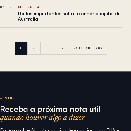
Nº 12
AUSTRÁLIA
Dados importantes sobre o cenário digital da
Austrália
1
2
...
9
MAIS ANTIGOS
ASSINE
Receba a próxima nota útil
quando houver algo a dizer
Escrevo sobre AI, trabalho, vida de expatriado nos EUA e