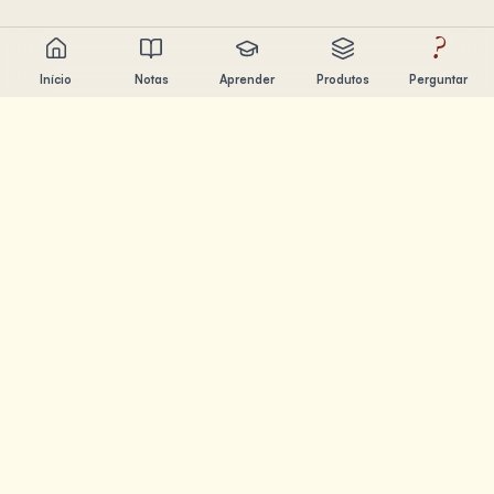
?
Início
Notas
Aprender
Produtos
Perguntar
Chandler Nguyen
Engenheiro de IA, aprendiz ao longo da vida e criador de
produtos. Construindo ferramentas que ajudam as
pessoas a aprender e criar.
PÁGINAS
Notas