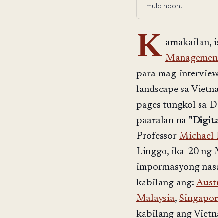
mula noon.
K
amakailan, 
Management
para mag-interview
landscape sa Viet
pages tungkol sa Di
paaralan na
"Digit
Professor
Michael 
Linggo, ika-20 ng 
impormasyong nasak
kabilang ang:
Austr
Malaysia
,
Singapor
kabilang ang Viet