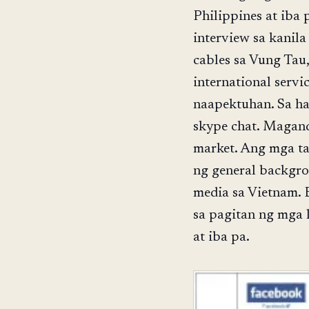
Philippines at iba
interview sa kanila
cables sa Vung Tau
international servi
naapektuhan. Sa ha
skype chat. Magan
market. Ang mga t
ng general backgro
media sa Vietnam. 
sa pagitan ng mga l
at iba pa.