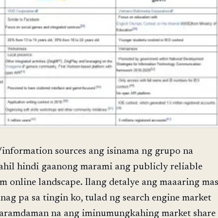
information sources ang isinama ng grupo na
hil hindi gaanong marami ang publicly reliable
am online landscape. Ilang detalye ang maaaring ma
nag pa sa tingin ko, tulad ng search engine market
araramdaman na ang iminumungkahing market share