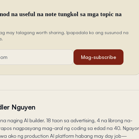
od na useful na note tungkol sa mga topic na
ag may talagang worth sharing. Ipapadala ko ang susunod na
a.
Mag-subscribe
ler Nguyen
na naging AI builder. 18 taon sa advertising, 4 na librong na-
, tapos nagpasyang mag-aral ng coding sa edad na 40. Ngayo
a ako ng production AI platform habang may day job—