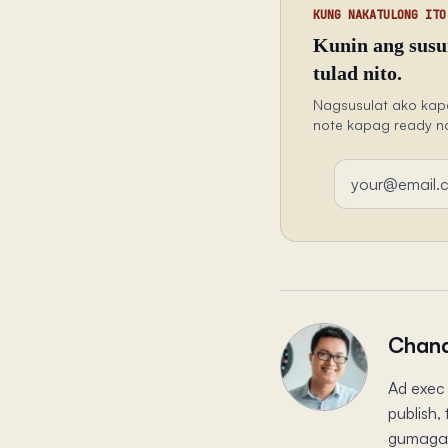
KUNG NAKATULONG ITO
Kunin ang susun
tulad nito.
Nagsusulat ako kap
note kapag ready n
Email address
Chand
Ad exec 
publish
gumagaw