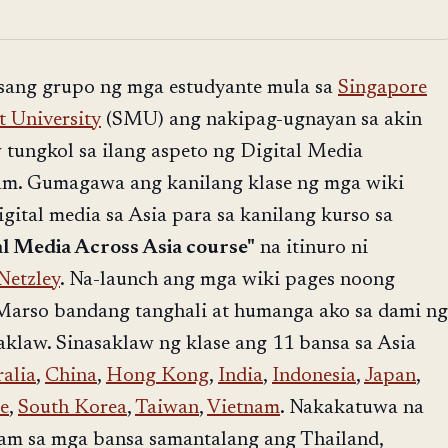
isang grupo ng mga estudyante mula sa
Singapore
 University
(SMU) ang nakipag-ugnayan sa akin
 tungkol sa ilang aspeto ng Digital Media
nam. Gumagawa ang kanilang klase ng mga wiki
gital media sa Asia para sa kanilang kurso sa
al Media Across Asia course"
na itinuro ni
Netzley
. Na-launch ang mga wiki pages noong
Marso bandang tanghali at humanga ako sa dami ng
law. Sinasaklaw ng klase ang 11 bansa sa Asia
alia
,
China
,
Hong Kong
,
India
,
Indonesia
,
Japan
,
e
,
South Korea
,
Taiwan
,
Vietnam
. Nakakatuwa na
nam sa mga bansa samantalang ang Thailand,