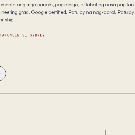
umento ang mga panalo, pagkabigo, at lahat ng nasa pagitan.
neering grad. Google certified. Patuloy na nag-aaral. Patuloy
i-ship.
TANUNGIN SI SYDNEY
k