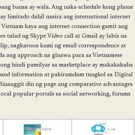
 pang bansa ay wala. Ang naka-schedule kong phone
 ay limitado dahil nasira ang international internet
, Vietnam kaya ang internet connection gamit ang
ces tulad ng Skype Video call at Gmail ay labis na
lip, nagkaroon kami ng email correspondence at
da ang approach na ginawa para sa Vietnamese
aong hindi pamilyar sa marketplace ay makakakuha
und information at pakiramdam tungkol sa Digital
Binanggit din ng page ang comparative advantages
ocal popular portals sa social networking, forums