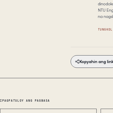
dinodok
NTU Engi
na nagsh
TUNGKOL
Kopyahin ang lin
IPAGPATULOY ANG PAGBASA