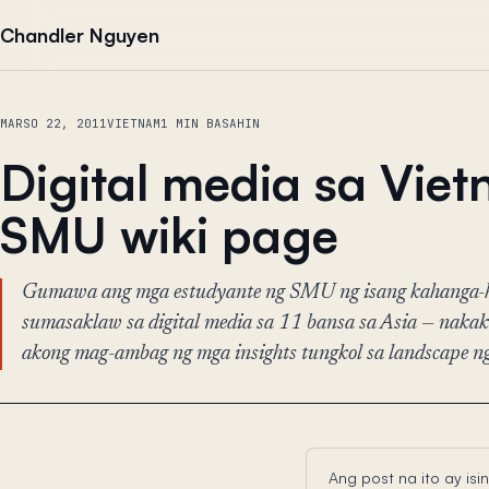
Lumaktaw sa nilalaman
Chandler Nguyen
MARSO 22, 2011
VIETNAM
1 MIN BASAHIN
Digital media sa Vie
SMU wiki page
Gumawa ang mga estudyante ng SMU ng isang kahanga-h
sumasaklaw sa digital media sa 11 bansa sa Asia — nak
akong mag-ambag ng mga insights tungkol sa landscape n
Ang post na ito ay i