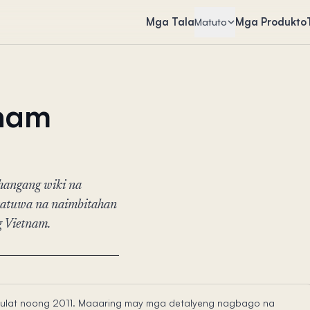
Mga Tala
Mga Produkto
Matuto
tnam
angang wiki na
akatuwa na naimbitahan
g Vietnam.
sinulat noong 2011. Maaaring may mga detalyeng nagbago na