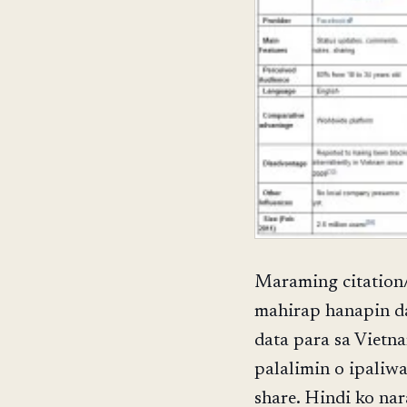
Maraming citation/
mahirap hanapin da
data para sa Vietn
palalimin o ipaliwa
share. Hindi ko n