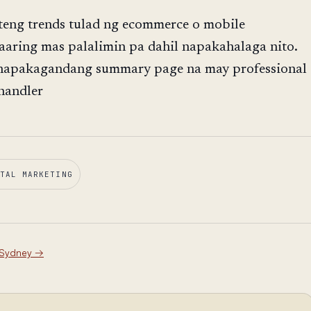
eng trends tulad ng ecommerce o mobile
aring mas palalimin pa dahil napakahalaga nito.
 napakagandang summary page na may professional
handler
TAL MARKETING
 Sydney
→