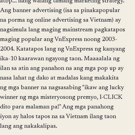
atbp... nang walang tamang marketing strategy.
Ang banner advertising (isa sa pinakapopular
na porma ng online advertising sa Vietnam) ay
nagsimula lang maging mainstream pagkatapos
maging popular ang VnExpress noong 2003-
2004. Katatapos lang ng VnExpress ng kanyang
ika-10 kaarawan ngayong taon. Maaaalala ng
ilan sa atin ang panahon na ang mga pop up ay
nasa lahat ng dako at madalas kang makakita
ng mga banner na nagsasabing "ikaw ang lucky
winner ng mga misteryosong premyo, I-CLICK
dito para malaman pa!" Ang mga panahong
iyon ay halos tapos na sa Vietnam ilang taon
lang ang nakakalipas.