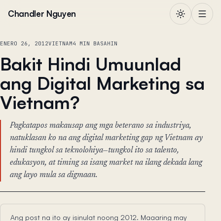
Lumaktaw sa nilalaman
Chandler Nguyen
ENERO 26, 2012
VIETNAM
4 MIN BASAHIN
Bakit Hindi Umuunlad
ang Digital Marketing sa
Vietnam?
Pagkatapos makausap ang mga beterano sa industriya,
natuklasan ko na ang digital marketing gap ng Vietnam ay
hindi tungkol sa teknolohiya—tungkol ito sa talento,
edukasyon, at timing sa isang market na ilang dekada lang
ang layo mula sa digmaan.
Ang post na ito ay isinulat noong 2012. Maaaring may