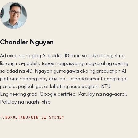
Chandler Nguyen
Ad exec na naging AI builder. 18 taon sa advertising, 4 na
librong na-publish, tapos nagpasyang mag-aral ng coding
sa edad na 40. Ngayon gumagawa ako ng production AI
platform habang may day job—dinodokumento ang mga
panalo, pagkabigo, at lahat ng nasa pagitan. NTU
Engineering grad. Google certified. Patuloy na nag-aaral.
Patuloy na nagshi-ship.
TUNGKOL
TANUNGIN SI SYDNEY