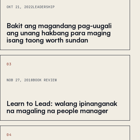
OKT 21, 2022
LEADERSHIP
Bakit ang magandang pag-uugali
ang unang hakbang para maging
isang taong worth sundan
03
NOB 27, 2018
BOOK REVIEW
Learn to Lead: walang ipinanganak
na magaling na people manager
04