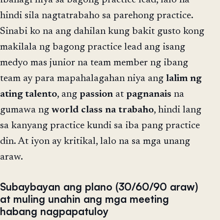
ibahagi niya sa bagong practice lead, lalo na
hindi sila nagtatrabaho sa parehong practice.
Sinabi ko na ang dahilan kung bakit gusto kong
makilala ng bagong practice lead ang isang
medyo mas junior na team member ng ibang
team ay para mapahalagahan niya ang
lalim ng
ating talento
, ang
passion
at
pagnanais
na
gumawa ng
world
class
na
trabaho
, hindi lang
sa kanyang practice kundi sa iba pang practice
din. At iyon ay kritikal, lalo na sa mga unang
araw.
Subaybayan ang plano (30/60/90 araw)
at muling unahin ang mga meeting
habang nagpapatuloy