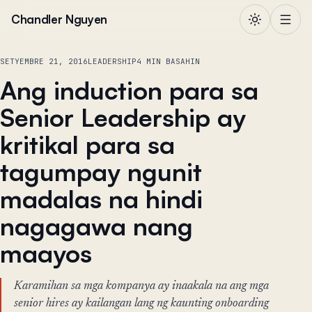
Lumaktaw sa nilalaman
Chandler Nguyen
SETYEMBRE 21, 2016
LEADERSHIP
4 MIN BASAHIN
Ang induction para sa
Senior Leadership ay
kritikal para sa
tagumpay ngunit
madalas na hindi
nagagawa nang
maayos
Karamihan sa mga kompanya ay inaakala na ang mga
senior hires ay kailangan lang ng kaunting onboarding