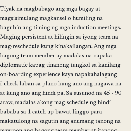
Tiyak na magbabago ang mga bagay at
magsisimulang magkansel o humiling na
baguhin ang timing ng mga induction meetings.
Maging persistent at hilingin sa iyong team na
mag-reschedule kung kinakailangan. Ang mga
bagong team member ay madalas na napaka-
diplomatic kapag tinanong tungkol sa kanilang
on-boarding experience kaya napakahalagang
i-check laban sa plano kung ano ang nagawa na
at kung ano ang hindi pa. Sa susunod na 45 - 90
araw, madalas akong mag-schedule ng hindi
bababa sa 1 catch up bawat linggo para
makatulong na sagutin ang anumang tanong na
mayroon ang bagong team member at itanong