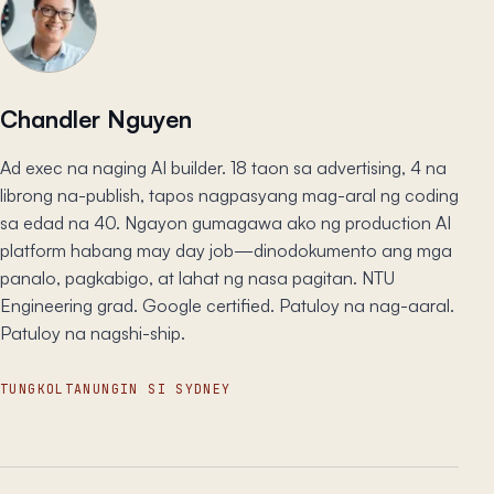
Chandler Nguyen
Ad exec na naging AI builder. 18 taon sa advertising, 4 na
librong na-publish, tapos nagpasyang mag-aral ng coding
sa edad na 40. Ngayon gumagawa ako ng production AI
platform habang may day job—dinodokumento ang mga
panalo, pagkabigo, at lahat ng nasa pagitan. NTU
Engineering grad. Google certified. Patuloy na nag-aaral.
Patuloy na nagshi-ship.
TUNGKOL
TANUNGIN SI SYDNEY