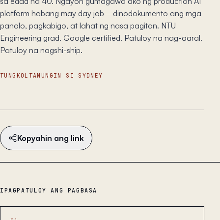
sa edad na 40. Ngayon gumagawa ako ng production AI
platform habang may day job—dinodokumento ang mga
panalo, pagkabigo, at lahat ng nasa pagitan. NTU
Engineering grad. Google certified. Patuloy na nag-aaral.
Patuloy na nagshi-ship.
TUNGKOL
TANUNGIN SI SYDNEY
Kopyahin ang link
IPAGPATULOY ANG PAGBASA