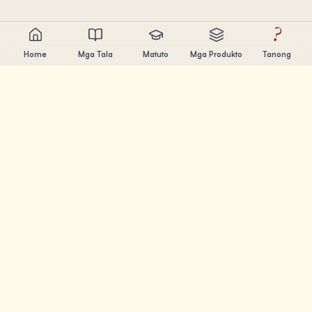
?
Home
Mga Tala
Matuto
Mga Produkto
Tanong
Chandler Nguyen
AI builder, lifelong learner, at product creator. Gumagawa
ng tools na tumutulong sa mga tao matuto at lumikha.
MGA PAHINA
Mga Tala