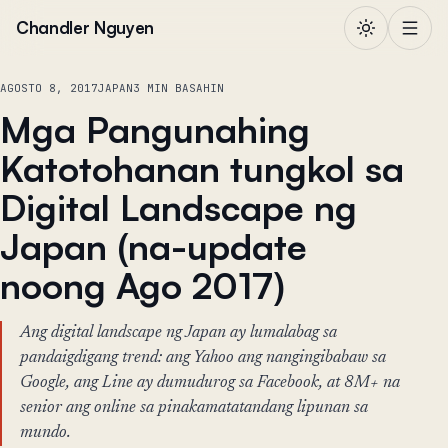
Lumaktaw sa nilalaman
Chandler Nguyen
AGOSTO 8, 2017
JAPAN
3 MIN BASAHIN
Mga Pangunahing
Katotohanan tungkol sa
Digital Landscape ng
Japan (na-update
noong Ago 2017)
Ang digital landscape ng Japan ay lumalabag sa
pandaigdigang trend: ang Yahoo ang nangingibabaw sa
Google, ang Line ay dumudurog sa Facebook, at 8M+ na
senior ang online sa pinakamatatandang lipunan sa
mundo.