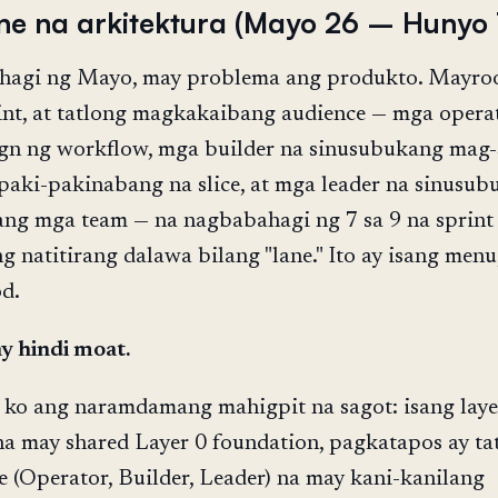
ne na arkitektura (Mayo 26 – Hunyo 
ahagi ng Mayo, may problema ang produkto. Mayro
int, at tatlong magkakaibang audience — mga opera
ign ng workflow, mga builder na sinusubukang mag-
aki-pakinabang na slice, at mga leader na sinusu
ang mga team — na nagbabahagi ng 7 sa 9 na sprint 
g natitirang dalawa bilang "lane." Ito ay isang menu
d.
y hindi moat.
 ko ang naramdamang mahigpit na sagot: isang laye
na may shared Layer 0 foundation, pagkatapos ay ta
e (Operator, Builder, Leader) na may kani-kanilang