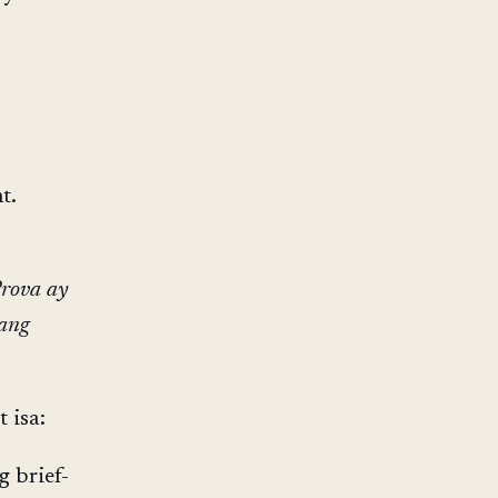
t.
Prova ay
 ang
 isa:
g brief-