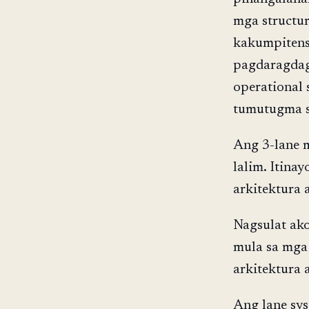
mga structu
kakumpitens
pagdaragdag 
operational 
tumutugma s
Ang 3-lane 
lalim. Itina
arkitektura 
Nagsulat ako
mula sa mga 
arkitektura 
Ang lane sys