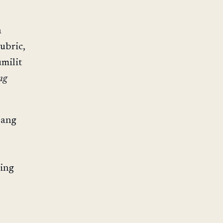
a
ubric,
milit
ng
 ang
ling