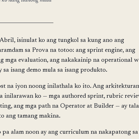
at ko nang itanong mula
Abril, isinulat ko ang tungkol sa kung ano ang
ramdam sa Prova na totoo: ang sprint engine, ang
ng mga evaluation, ang nakakainip na operational 
 sa isang demo mula sa isang produkto.
t na iyon noong inilathala ko ito. Ang arkitektura
 na inilarawan ko — mga authored sprint, rubric revie
ting, ang mga path na Operator at Builder — ay tal
to ang tamang makina.
o pa alam noon ay ang curriculum na nakapatong sa