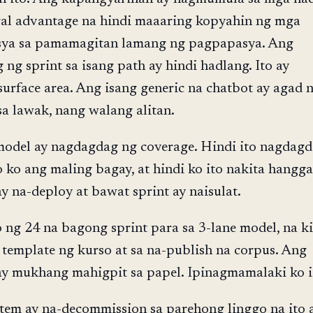
ral advantage na hindi maaaring kopyahin ng mga
ya sa pamamagitan lamang ng pagpapasya. Ang
ng sprint sa isang path ay hindi hadlang. Ito ay
surface area. Ang isang generic na chatbot ay agad 
a lawak, nang walang alitan.
model ay nagdagdag ng coverage. Hindi ito nagdag
yo ko ang maling bagay, at hindi ko ito nakita hangg
ay na-deploy at bawat sprint ay naisulat.
 ng 24 na bagong sprint para sa 3-lane model, na k
template ng kurso at sa na-publish na corpus. Ang
ay mukhang mahigpit sa papel. Ipinagmamalaki ko i
tem ay na-decommission sa parehong linggo na ito 