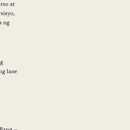
rso at
sisyo,
a ng
ng
ng lane
dlang —