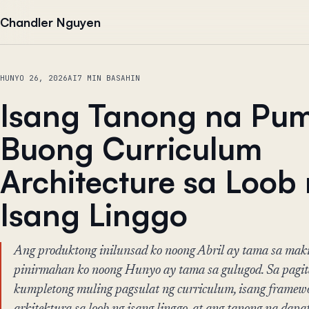
Lumaktaw sa nilalaman
Chandler Nguyen
HUNYO 26, 2026
AI
7 MIN BASAHIN
Isang Tanong na Pu
Buong Curriculum
Architecture sa Loob
Isang Linggo
Ang produktong inilunsad ko noong Abril ay tama sa mak
pinirmahan ko noong Hunyo ay tama sa gulugod. Sa pagit
kumpletong muling pagsulat ng curriculum, isang frame