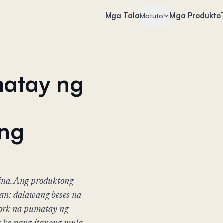
Mga Tala
Mga Produkto
Matuto
matay ng
 ng
ina. Ang produktong
an: dalawang beses na
work na pumatay ng