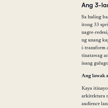
Ang 3-la
Sa huling b
itong 33 spr
nagre-redes
ng unang kap
i-transform 
tinatawag an
isang gulugo
Ang lawak a
Kaya itinayo
arkitektura 
audience lan