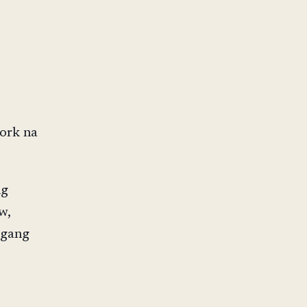
work na
ng
w,
agang