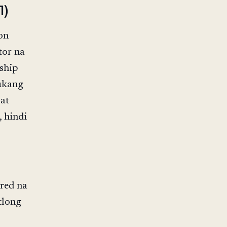
1)
on
tor na
ship
bukang
at
, hindi
red na
tlong