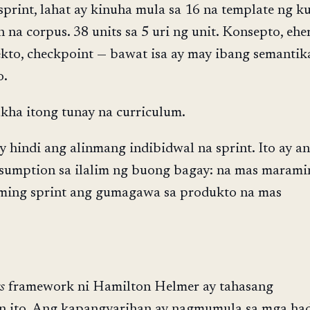
print, lahat ay kinuha mula sa 16 na template ng ku
 na corpus. 38 units sa 5 uri ng unit. Konsepto, eher
ekto, checkpoint — bawat isa ay may ibang semantik
o.
kha itong tunay na curriculum.
y hindi ang alinmang indibidwal na sprint. Ito ay a
ssumption sa ilalim ng buong bagay: na mas marami
ming sprint ang gumagawa sa produkto na mas
s
framework ni Hamilton Helmer ay tahasang
n ito. Ang kapangyarihan ay nagmumula sa mga ha