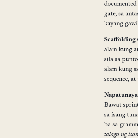
documented 
gate, sa ant
kayang gawi
Scaffolding 
alam kung a
sila sa punt
alam kung sa
sequence, a
Napatunayan
Bawat sprint
sa isang tun
ba sa gramm
talaga ng isa