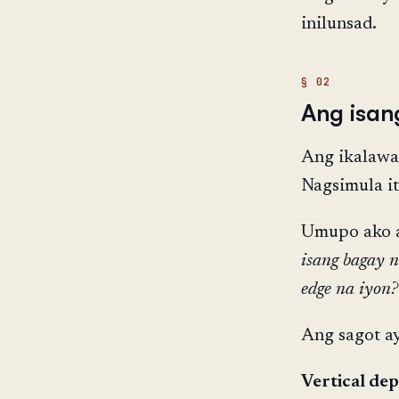
inilunsad.
Ang isan
Ang ikalawan
Nagsimula it
Umupo ako 
isang bagay n
edge na iyon?
Ang sagot ay
Vertical de