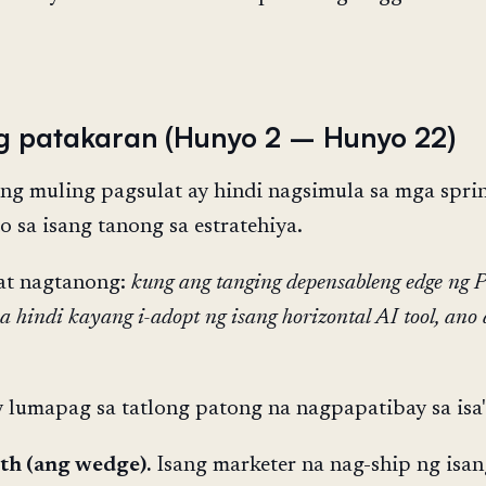
g patakaran (Hunyo 2 – Hunyo 22)
g muling pagsulat ay hindi nagsimula sa mga sprin
o sa isang tanong sa estratehiya.
at nagtanong:
kung ang tanging depensableng edge ng 
a hindi kayang i-adopt ng isang horizontal AI tool, ano
 lumapag sa tatlong patong na nagpapatibay sa isa't
pth (ang wedge).
Isang marketer na nag-ship ng isan