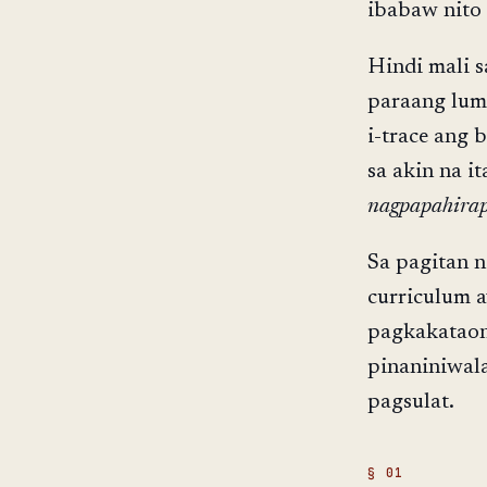
ibabaw nito 
Hindi mali 
paraang lum
i-trace ang 
sa akin na 
nagpapahirap 
Sa pagitan 
curriculum a
pagkakataon,
pinaniniwala
pagsulat.