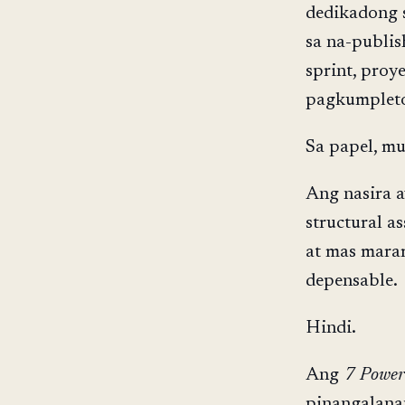
dedikadong s
sa na-publish
sprint, proy
pagkumplet
Sa papel, mu
Ang nasira a
structural a
at mas mara
depensable.
Hindi.
Ang
7 Power
pinangalana