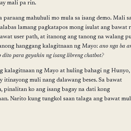
ay mali pa rin.
sa paraang mahuhuli mo mula sa isang demo. Mali s
alabas lamang pagkatapos mong isulat ang bawat r
bawat user path, at itanong ang tanong na walang pu
itanong hanggang kalagitnaan ng Mayo:
ano nga ba a
dito para gayahin ng isang libreng chatbot?
ng kalagitnaan ng Mayo at huling bahagi ng Hunyo,
y itinayong muli nang dalawang beses. Sa bawat
 pinalitan ko ang isang bagay na dati kong
an. Narito kung tungkol saan talaga ang bawat mu