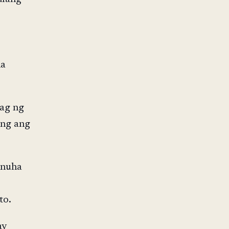
na
dag ng
ang ang
inuha
to.
ay