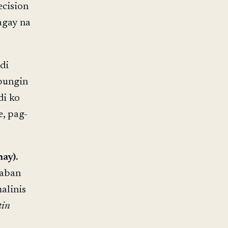
ecision
agay na
di
bungin
di ko
, pag-
ay).
laban
alinis
tin