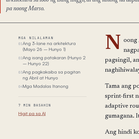
arkitektura sa loob ng isang linggo, at ang tanong na dap
pa noong Marso.
N
MGA NILALAMAN
oong 
Ang 3-lane na arkitektura
01
(Mayo 26 – Hunyo 1)
nagpa
Ang isang patakaran (Hunyo 2
02
pagsingil, a
– Hunyo 22)
naghihiwalay
Ang pagkakaiba sa pagitan
03
ng Abril at Hunyo
Mga Madalas Itanong
Tama ang pos
04
sprint-first
adaptive rou
7 MIN BASAHIN
Higit pa sa AI
gumagana. I
Ang hindi k