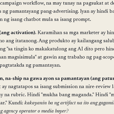
campaign workflow, na may tunay na pagsukat at d
as ng pamantayang pang-advertising. Iyan ay hindi b
n ng isang chatbot mula sa isang prompt.
(ang activation).
Karamihan sa mga marketer ay hin
no ang itatanong. Ang produkto ay kailangang salu
ong "sa tingin ko makakatulong ang AI dito pero hin
an magsisimula" at gawin ang trabaho ng pag-scope
t pagtatakda ng pamantayan.
, na-ship na gawa ayon sa pamantayan (ang patun
 ay nagtatapos sa isang submission na nire-review 
ay na rubric. Hindi "mukha bang maganda." Hindi "m
ar." Kundi:
kakayanin ba ng artifact na ito ang gagami
ng agency operator o media buyer?