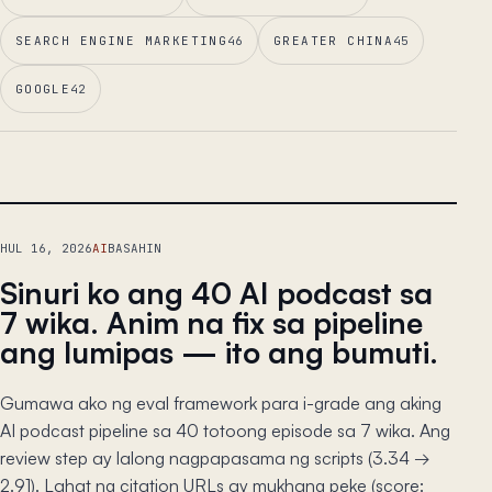
SEARCH ENGINE MARKETING
46
GREATER CHINA
45
GOOGLE
42
PANGUNAHING ESSAY
HUL 16, 2026
AI
BASAHIN
Sinuri ko ang 40 AI podcast sa
7 wika. Anim na fix sa pipeline
ang lumipas — ito ang bumuti.
Gumawa ako ng eval framework para i-grade ang aking
AI podcast pipeline sa 40 totoong episode sa 7 wika. Ang
review step ay lalong nagpapasama ng scripts (3.34 →
2.91). Lahat ng citation URLs ay mukhang peke (score: