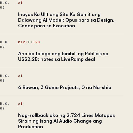
BLG.
AI
06
Inayos Ko Ulit ang Site Ko Gamit ang
Dalawang AI Model: Opus para sa Design,
Codex para sa Execution
BLG.
MARKETING
07
Ano ba talaga ang binibili ng Publicis sa
US$2.2B: notes sa LiveRamp deal
BLG.
AI
08
6 Buwan, 3 Game Projects, 0 na Na-ship
BLG.
AI
09
Nag-rollback ako ng 2,724 Lines Matapos
Sirain ng Isang AI Audio Change ang
Production