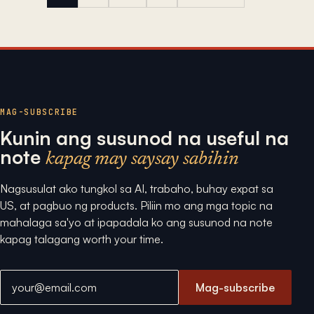
MAG-SUBSCRIBE
Kunin ang susunod na useful na
note
kapag may saysay sabihin
Nagsusulat ako tungkol sa AI, trabaho, buhay expat sa
US, at pagbuo ng products. Piliin mo ang mga topic na
mahalaga sa'yo at ipapadala ko ang susunod na note
kapag talagang worth your time.
Email address
Mag-subscribe