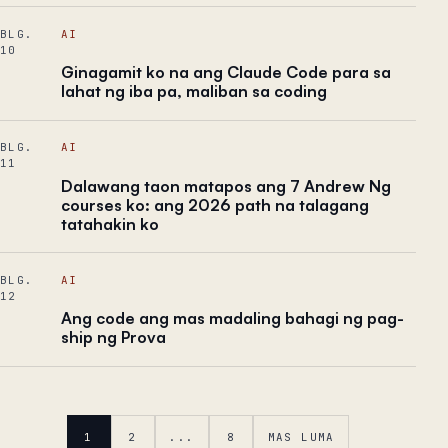
BLG.
AI
10
Ginagamit ko na ang Claude Code para sa
lahat ng iba pa, maliban sa coding
BLG.
AI
11
Dalawang taon matapos ang 7 Andrew Ng
courses ko: ang 2026 path na talagang
tatahakin ko
BLG.
AI
12
Ang code ang mas madaling bahagi ng pag-
ship ng Prova
1
2
...
8
MAS LUMA