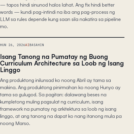
— tapos hindi sinunod halos lahat. Ang fix hindi better
words — kundi pag-intindi na iba ang pag-process ng
LLM sa rules depende kung saan sila nakatira sa pipeline
mo.
HUN 26, 2026
AI
BASAHIN
Isang Tanong na Pumatay ng Buong
Curriculum Architecture sa Loob ng Isang
Linggo
Ang produktong inilunsad ko noong Abril ay tama sa
makina. Ang produktong pinirmahan ko noong Hunyo ay
tama sa gulugod. Sa pagitan: dalawang beses na
kumpletong muling pagsulat ng curriculum, isang
framework na pumatay ng arkitektura sa loob ng isang
linggo, at ang tanong na dapat ko nang itanong mula pa
noong Marso.