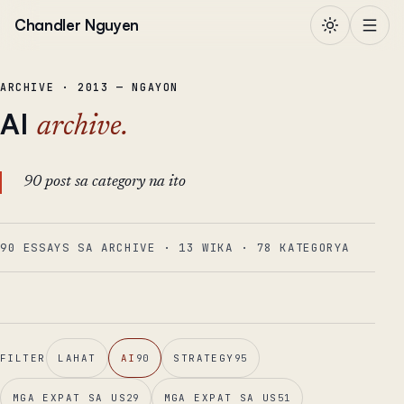
Lumaktaw sa nilalaman
Chandler Nguyen
ARCHIVE · 2013 — NGAYON
AI
archive.
90 post sa category na ito
90 ESSAYS SA ARCHIVE
·
13
WIKA
·
78
KATEGORYA
FILTER
LAHAT
AI
90
STRATEGY
95
MGA EXPAT SA US
29
MGA EXPAT SA US
51