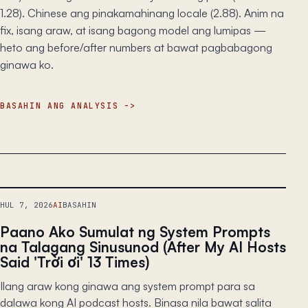
1.28). Chinese ang pinakamahinang locale (2.88). Anim na
fix, isang araw, at isang bagong model ang lumipas —
heto ang before/after numbers at bawat pagbabagong
ginawa ko.
BASAHIN ANG ANALYSIS
HUL 7, 2026
AI
BASAHIN
Paano Ako Sumulat ng System Prompts
na Talagang Sinusunod (After My AI Hosts
Said 'Trời ơi' 13 Times)
Ilang araw kong ginawa ang system prompt para sa
dalawa kong AI podcast hosts. Binasa nila bawat salita