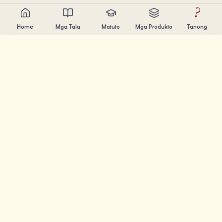
?
Home
Mga Tala
Matuto
Mga Produkto
Tanong
Chandler Nguyen
AI builder, lifelong learner, at product creator. Gumagawa
ng tools na tumutulong sa mga tao matuto at lumikha.
MGA PAHINA
Mga Tala
Matuto