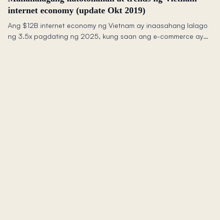
internet economy (update Okt 2019)
Ang $12B internet economy ng Vietnam ay inaasahang lalago
ng 3.5x pagdating ng 2025, kung saan ang e-commerce ay
magiging pinakamalaking sektor habang 61% ng mga users ay
gumagamit na ng mobile payments.