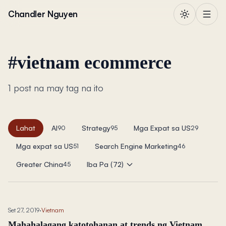
Lumaktaw sa nilalaman
Chandler Nguyen
#
vietnam ecommerce
1 post na may tag na ito
Lahat
AI
Strategy
Mga Expat sa US
90
95
29
Mga expat sa US
Search Engine Marketing
51
46
Greater China
Iba Pa (72)
45
Set 27, 2019
·
Vietnam
Mahahalagang katotohanan at trends ng Vietnam