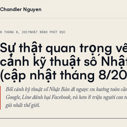
Chuyển đến nội dung
Chandler Nguyen
8 THÁNG 8, 2017
NHẬT BẢN
3 PHÚT ĐỌC
Sự thật quan trọng về
cảnh kỹ thuật số Nhậ
(cập nhật tháng 8/20
Bối cảnh kỹ thuật số Nhật Bản đi ngược xu hướng toàn cầu
Google, Line đánh bại Facebook, và hơn 8 triệu người cao tu
già nhất thế giới.