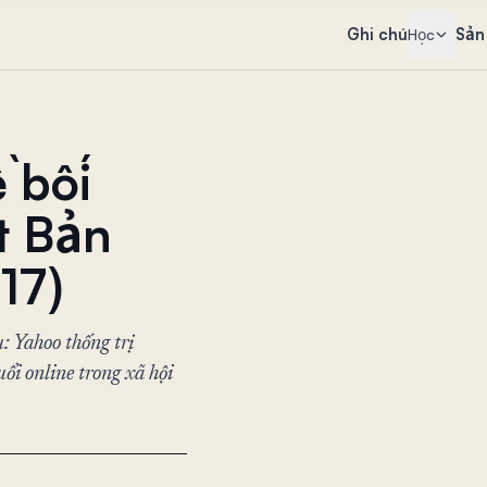
Ghi chú
Sản
Học
 bối
t Bản
17)
: Yahoo thống trị
ổi online trong xã hội