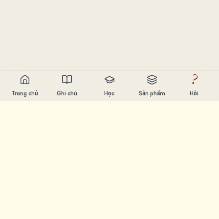
?
Trang chủ
Ghi chú
Học
Sản phẩm
Hỏi
Chandler Nguyen
AI builder, ham học hỏi, thích xây sản phẩm. Tạo ra công
cụ giúp mọi người học và sáng tạo.