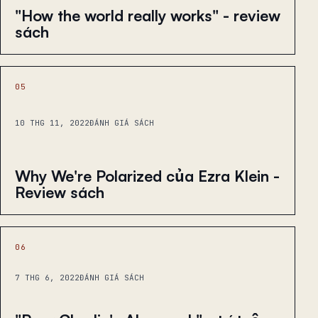
"How the world really works" - review
sách
05
10 THG 11, 2022
ĐÁNH GIÁ SÁCH
Why We're Polarized của Ezra Klein -
Review sách
06
7 THG 6, 2022
ĐÁNH GIÁ SÁCH