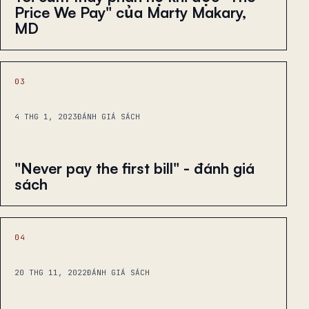
Price We Pay" của Marty Makary,
MD
03
4 THG 1, 2023
ĐÁNH GIÁ SÁCH
"Never pay the first bill" - đánh giá
sách
04
20 THG 11, 2022
ĐÁNH GIÁ SÁCH