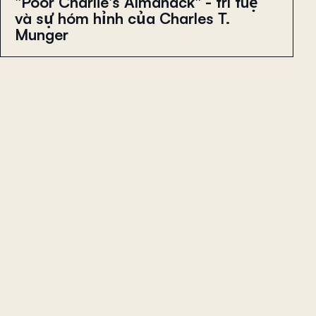
"Poor Charlie's Almanack" - trí tuệ
và sự hóm hỉnh của Charles T.
Munger