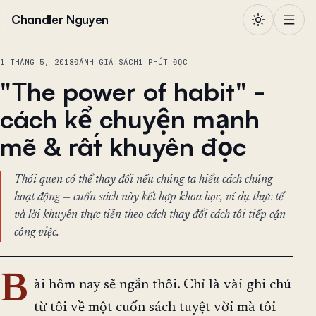
Chuyển đến nội dung
Chandler Nguyen
1 THÁNG 5, 2018
ĐÁNH GIÁ SÁCH
1 PHÚT ĐỌC
"The power of habit" -
cách kể chuyện mạnh
mẽ & rất khuyên đọc
Thói quen có thể thay đổi nếu chúng ta hiểu cách chúng
hoạt động — cuốn sách này kết hợp khoa học, ví dụ thực tế
và lời khuyên thực tiễn theo cách thay đổi cách tôi tiếp cận
công việc.
B
ài hôm nay sẽ ngắn thôi. Chỉ là vài ghi chú
từ tôi về một cuốn sách tuyệt vời mà tôi