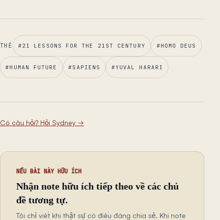
THẺ
#
21 LESSONS FOR THE 21ST CENTURY
#
HOMO DEUS
#
HUMAN FUTURE
#
SAPIENS
#
YUVAL HARARI
Có câu hỏi? Hỏi Sydney
→
NẾU BÀI NÀY HỮU ÍCH
Nhận note hữu ích tiếp theo về các chủ
đề tương tự.
Tôi chỉ viết khi thật sự có điều đáng chia sẻ. Khi note