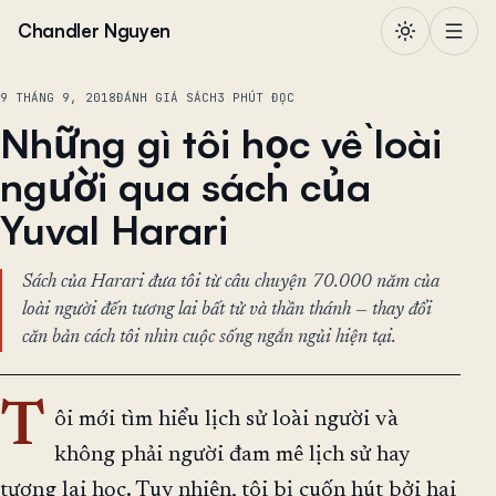
Chuyển đến nội dung
Chandler Nguyen
9 THÁNG 9, 2018
ĐÁNH GIÁ SÁCH
3 PHÚT ĐỌC
Những gì tôi học về loài
người qua sách của
Yuval Harari
Sách của Harari đưa tôi từ câu chuyện 70.000 năm của
loài người đến tương lai bất tử và thần thánh — thay đổi
căn bản cách tôi nhìn cuộc sống ngắn ngủi hiện tại.
T
ôi mới tìm hiểu lịch sử loài người và
không phải người đam mê lịch sử hay
tương lai học. Tuy nhiên, tôi bị cuốn hút bởi hai