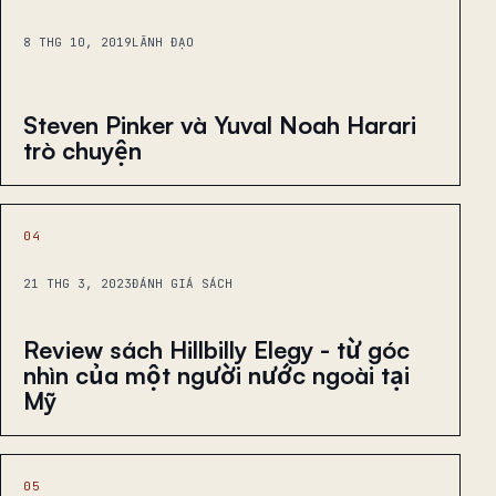
8 THG 10, 2019
LÃNH ĐẠO
Steven Pinker và Yuval Noah Harari
trò chuyện
04
21 THG 3, 2023
ĐÁNH GIÁ SÁCH
Review sách Hillbilly Elegy - từ góc
nhìn của một người nước ngoài tại
Mỹ
05