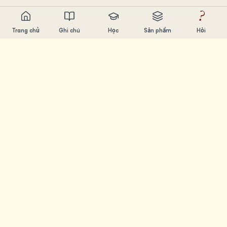
?
Trang chủ
Ghi chú
Học
Sản phẩm
Hỏi
Chandler Nguyen
AI builder, ham học hỏi, thích xây sản phẩm. Tạo ra công
cụ giúp mọi người học và sáng tạo.
TRANG
Ghi chú
Học