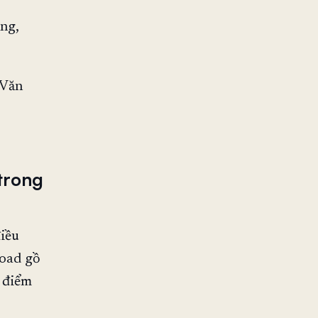
ng,
 Văn
trong
điều
road gồ
c điểm