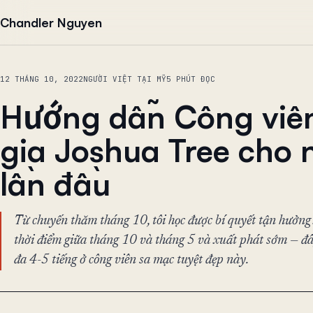
Chuyển đến nội dung
Chandler Nguyen
12 THÁNG 10, 2022
NGƯỜI VIỆT TẠI MỸ
5 PHÚT ĐỌC
Hướng dẫn Công viê
gia Joshua Tree cho 
lần đầu
Từ chuyến thăm tháng 10, tôi học được bí quyết tận hưởng 
thời điểm giữa tháng 10 và tháng 5 và xuất phát sớm — đây
đa 4-5 tiếng ở công viên sa mạc tuyệt đẹp này.