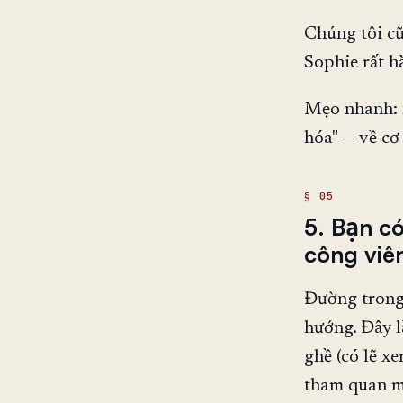
Chúng tôi c
Sophie rất h
Mẹo nhanh: 
hóa" — về cơ
5. Bạn c
công viê
Đường trong 
hướng. Đây l
ghề (có lẽ x
tham quan m