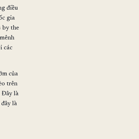
ng điều
ốc gia
s by the
 mênh
i các
sớm của
èo trên
 Đây là
 đây là