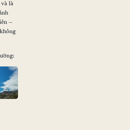
 và là
cảnh
iên —
i không
đường: