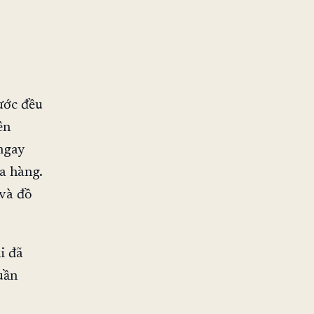
ước đều
ên
 ngay
a hàng.
 và đồ
i đã
uần