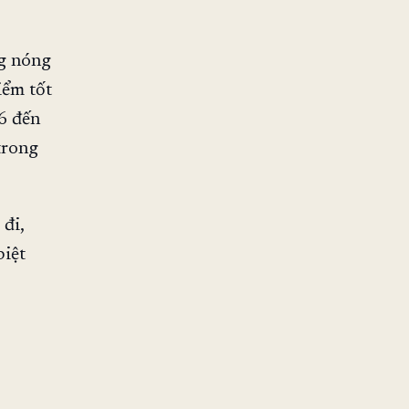
ng nóng
iểm tốt
 6 đến
trong
đi,
biệt