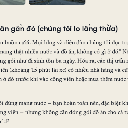
ăn gần đó (chúng tôi lo lắng thừa)
n buồn cười. Mọi blog và diễn đàn chúng tôi đọc tr
ang thật nhiều nước và đồ ăn, không có gì ở đó." N
ng gói như đi sinh tồn ba ngày. Hóa ra, các thị trấn
iên (khoảng 15 phút lái xe) có nhiều nhà hàng và cử
n ở đó trước khi vào công viên hoặc mua thêm nước
i đừng mang nước — bạn hoàn toàn nên, đặc biệt kh
ng viên — nhưng không cần đóng gói đồ ăn cho cả t
i :P