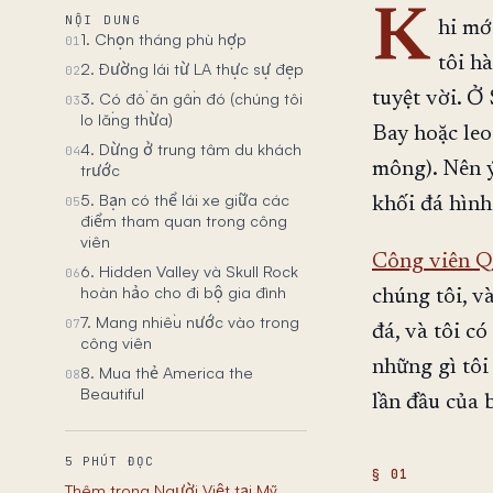
K
NỘI DUNG
hi mớ
1. Chọn tháng phù hợp
01
tôi h
2. Đường lái từ LA thực sự đẹp
02
3. Có đồ ăn gần đó (chúng tôi
tuyệt vời. Ở
03
lo lắng thừa)
Bay hoặc le
4. Dừng ở trung tâm du khách
04
mông). Nên ý
trước
5. Bạn có thể lái xe giữa các
05
khối đá hình
điểm tham quan trong công
viên
Công viên Q
6. Hidden Valley và Skull Rock
06
hoàn hảo cho đi bộ gia đình
chúng tôi, và
7. Mang nhiều nước vào trong
07
đá, và tôi c
công viên
những gì tôi
8. Mua thẻ America the
08
Beautiful
lần đầu của 
5 PHÚT ĐỌC
Thêm trong Người Việt tại Mỹ