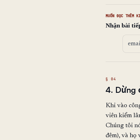
MUỐN ĐỌC THÊM K
Nhận bài tiế
Địa ch
4. Dừng 
Khi vào công
viên kiểm lâ
Chúng tôi n
đêm), và họ v