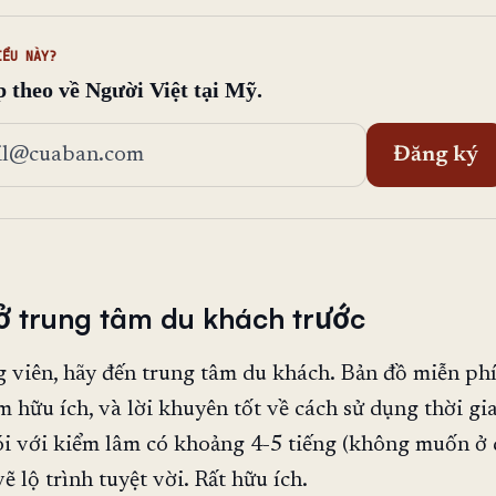
IỂU NÀY?
p theo về Người Việt tại Mỹ.
ỉ email
Đăng ký
ở trung tâm du khách trước
 viên, hãy đến trung tâm du khách. Bản đồ miễn phí
m hữu ích, và lời khuyên tốt về cách sử dụng thời gia
ói với kiểm lâm có khoảng 4-5 tiếng (không muốn ở
ẽ lộ trình tuyệt vời. Rất hữu ích.