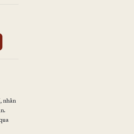
, nhân
n.
 qua