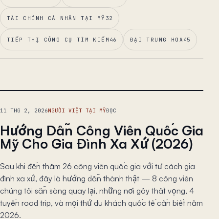
TÀI CHÍNH CÁ NHÂN TẠI MỸ
32
TIẾP THỊ CÔNG CỤ TÌM KIẾM
46
ĐẠI TRUNG HOA
45
BÀI CHÍNH
11 THG 2, 2026
NGƯỜI VIỆT TẠI MỸ
ĐỌC
Hướng Dẫn Công Viên Quốc Gia
Mỹ Cho Gia Đình Xa Xứ (2026)
Sau khi đến thăm 26 công viên quốc gia với tư cách gia
đình xa xứ, đây là hướng dẫn thành thật — 8 công viên
chúng tôi sẵn sàng quay lại, những nơi gây thất vọng, 4
tuyến road trip, và mọi thứ du khách quốc tế cần biết năm
2026.