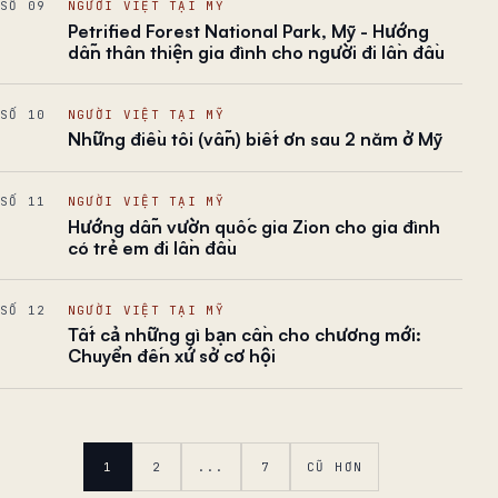
SỐ 09
NGƯỜI VIỆT TẠI MỸ
Petrified Forest National Park, Mỹ - Hướng
dẫn thân thiện gia đình cho người đi lần đầu
SỐ 10
NGƯỜI VIỆT TẠI MỸ
Những điều tôi (vẫn) biết ơn sau 2 năm ở Mỹ
SỐ 11
NGƯỜI VIỆT TẠI MỸ
Hướng dẫn vườn quốc gia Zion cho gia đình
có trẻ em đi lần đầu
SỐ 12
NGƯỜI VIỆT TẠI MỸ
Tất cả những gì bạn cần cho chương mới:
Chuyển đến xứ sở cơ hội
1
2
...
7
CŨ HƠN