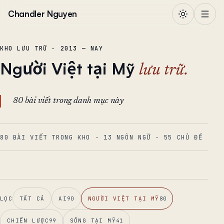
Chuyển đến nội dung
Chandler Nguyen
KHO LƯU TRỮ · 2013 — NAY
Người Việt tại Mỹ
lưu trữ.
80 bài viết trong danh mục này
80 BÀI VIẾT TRONG KHO
·
13
NGÔN NGỮ
·
55
CHỦ ĐỀ
LỌC
TẤT CẢ
AI
90
NGƯỜI VIỆT TẠI MỸ
80
CHIẾN LƯỢC
99
SỐNG TẠI MỸ
41