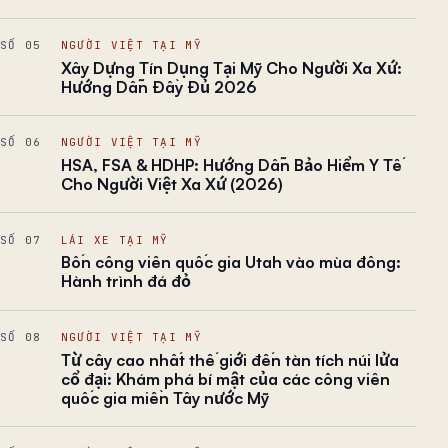
SỐ 05
NGƯỜI VIỆT TẠI MỸ
Xây Dựng Tín Dụng Tại Mỹ Cho Người Xa Xứ:
Hướng Dẫn Đầy Đủ 2026
SỐ 06
NGƯỜI VIỆT TẠI MỸ
HSA, FSA & HDHP: Hướng Dẫn Bảo Hiểm Y Tế
Cho Người Việt Xa Xứ (2026)
SỐ 07
LÁI XE TẠI MỸ
Bốn công viên quốc gia Utah vào mùa đông:
Hành trình đá đỏ
SỐ 08
NGƯỜI VIỆT TẠI MỸ
Từ cây cao nhất thế giới đến tàn tích núi lửa
cổ đại: Khám phá bí mật của các công viên
quốc gia miền Tây nước Mỹ