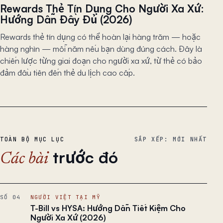
Rewards Thẻ Tín Dụng Cho Người Xa Xứ:
Hướng Dẫn Đầy Đủ (2026)
Rewards thẻ tín dụng có thể hoàn lại hàng trăm — hoặc
hàng nghìn — mỗi năm nếu bạn dùng đúng cách. Đây là
chiến lược từng giai đoạn cho người xa xứ, từ thẻ có bảo
đảm đầu tiên đến thẻ du lịch cao cấp.
TOÀN BỘ MỤC LỤC
SẮP XẾP: MỚI NHẤT
trước đó
Các bài
SỐ 04
NGƯỜI VIỆT TẠI MỸ
T-Bill vs HYSA: Hướng Dẫn Tiết Kiệm Cho
Người Xa Xứ (2026)