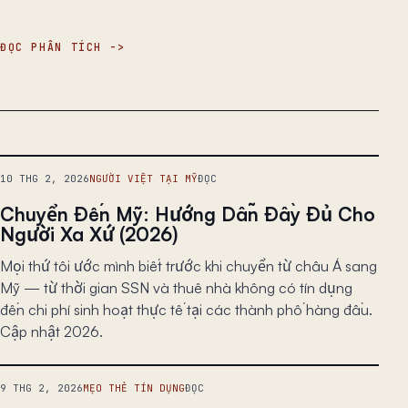
ĐỌC PHÂN TÍCH
10 THG 2, 2026
NGƯỜI VIỆT TẠI MỸ
ĐỌC
Chuyển Đến Mỹ: Hướng Dẫn Đầy Đủ Cho
Người Xa Xứ (2026)
Mọi thứ tôi ước mình biết trước khi chuyển từ châu Á sang
Mỹ — từ thời gian SSN và thuê nhà không có tín dụng
đến chi phí sinh hoạt thực tế tại các thành phố hàng đầu.
Cập nhật 2026.
9 THG 2, 2026
MẸO THẺ TÍN DỤNG
ĐỌC