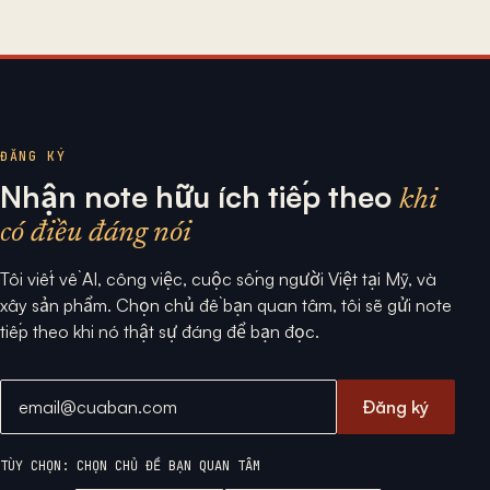
ĐĂNG KÝ
Nhận note hữu ích tiếp theo
khi
có điều đáng nói
Tôi viết về AI, công việc, cuộc sống người Việt tại Mỹ, và
xây sản phẩm. Chọn chủ đề bạn quan tâm, tôi sẽ gửi note
tiếp theo khi nó thật sự đáng để bạn đọc.
Địa chỉ email
Đăng ký
TÙY CHỌN: CHỌN CHỦ ĐỀ BẠN QUAN TÂM