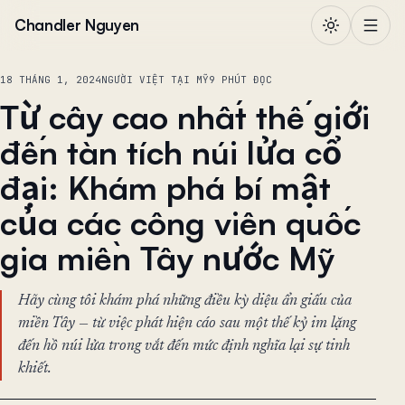
Chuyển đến nội dung
Chandler Nguyen
18 THÁNG 1, 2024
NGƯỜI VIỆT TẠI MỸ
9 PHÚT ĐỌC
Từ cây cao nhất thế giới
đến tàn tích núi lửa cổ
đại: Khám phá bí mật
của các công viên quốc
gia miền Tây nước Mỹ
Hãy cùng tôi khám phá những điều kỳ diệu ẩn giấu của
miền Tây — từ việc phát hiện cáo sau một thế kỷ im lặng
đến hồ núi lửa trong vắt đến mức định nghĩa lại sự tinh
khiết.