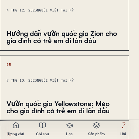
4 THG 12, 2023
NGƯỜI VIỆT TẠI MỸ
Hướng dẫn vườn quốc gia Zion cho
gia đình có trẻ em đi lần đầu
05
7 THG 10, 2023
NGƯỜI VIỆT TẠI MỸ
Vườn quốc gia Yellowstone: Mẹo
cho gia đình có trẻ em đi lần đầu
?
Trang chủ
Ghi chú
Học
Sản phẩm
Hỏi
06