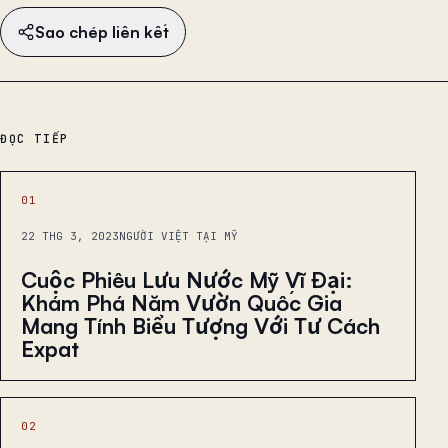
Sao chép liên kết
ĐỌC TIẾP
01
22 THG 3, 2023
NGƯỜI VIỆT TẠI MỸ
Cuộc Phiêu Lưu Nước Mỹ Vĩ Đại:
Khám Phá Năm Vườn Quốc Gia
Mang Tính Biểu Tượng Với Tư Cách
Expat
02