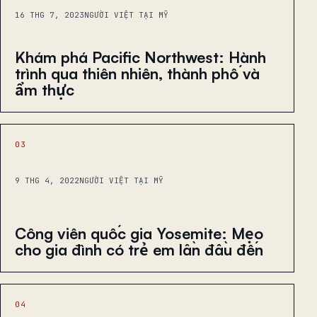
16 THG 7, 2023
NGƯỜI VIỆT TẠI MỸ
Khám phá Pacific Northwest: Hành
trình qua thiên nhiên, thành phố và
ẩm thực
03
9 THG 4, 2022
NGƯỜI VIỆT TẠI MỸ
Công viên quốc gia Yosemite: Mẹo
cho gia đình có trẻ em lần đầu đến
04