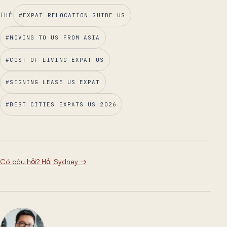
THẺ
#
EXPAT RELOCATION GUIDE US
#
MOVING TO US FROM ASIA
#
COST OF LIVING EXPAT US
#
SIGNING LEASE US EXPAT
#
BEST CITIES EXPATS US 2026
Có câu hỏi? Hỏi Sydney
→