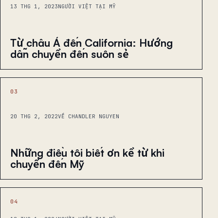
13 THG 1, 2023
NGƯỜI VIỆT TẠI MỸ
Từ châu Á đến California: Hướng
dẫn chuyển đến suôn sẻ
03
20 THG 2, 2022
VỀ CHANDLER NGUYEN
Những điều tôi biết ơn kể từ khi
chuyển đến Mỹ
04