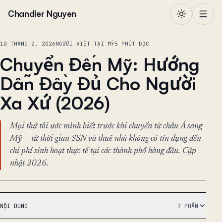
Chuyển đến nội dung
Chandler Nguyen
10 THÁNG 2, 2026
NGƯỜI VIỆT TẠI MỸ
5 PHÚT ĐỌC
Chuyển Đến Mỹ: Hướng
Dẫn Đầy Đủ Cho Người
Xa Xứ (2026)
Mọi thứ tôi ước mình biết trước khi chuyển từ châu Á sang
Mỹ — từ thời gian SSN và thuê nhà không có tín dụng đến
chi phí sinh hoạt thực tế tại các thành phố hàng đầu. Cập
nhật 2026.
NỘI DUNG
7 PHẦN