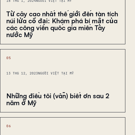
18 THG 1, 2024
NGƯỜI VIỆT TẠI MỸ
Từ cây cao nhất thế giới đến tàn tích
núi lửa cổ đại: Khám phá bí mật của
các công viên quốc gia miền Tây
nước Mỹ
05
13 THG 12, 2023
NGƯỜI VIỆT TẠI MỸ
Những điều tôi (vẫn) biết ơn sau 2
năm ở Mỹ
06