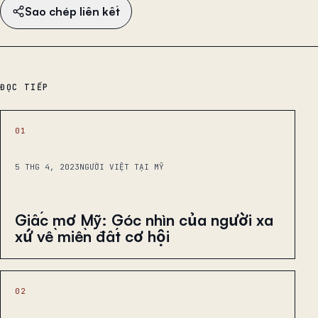
Sao chép liên kết
ĐỌC TIẾP
01
5 THG 4, 2023
NGƯỜI VIỆT TẠI MỸ
Giấc mơ Mỹ: Góc nhìn của người xa
xứ về miền đất cơ hội
02