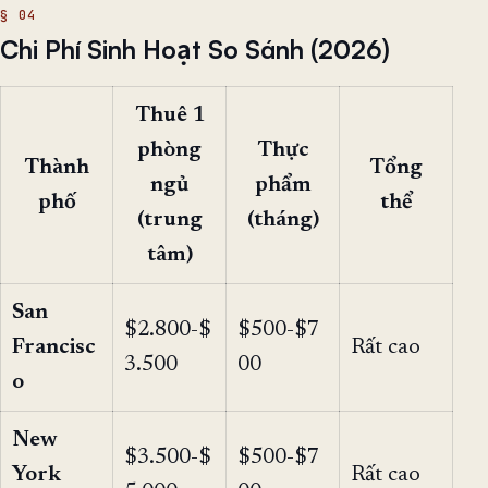
Chi Phí Sinh Hoạt So Sánh (2026)
Thuê 1
phòng
Thực
Thành
Tổng
ngủ
phẩm
phố
thể
(trung
(tháng)
tâm)
San
$2.800-$
$500-$7
Francisc
Rất cao
3.500
00
o
New
$3.500-$
$500-$7
York
Rất cao