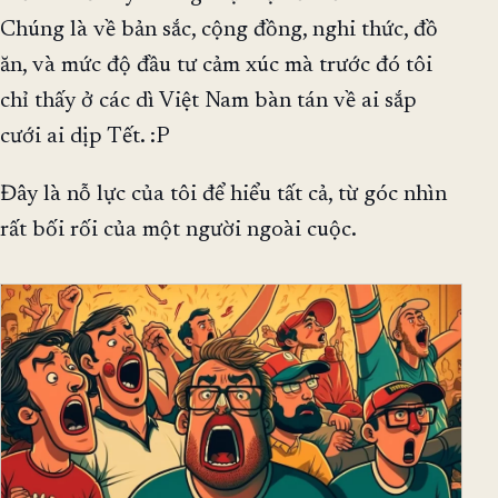
Chúng là về bản sắc, cộng đồng, nghi thức, đồ
ăn, và mức độ đầu tư cảm xúc mà trước đó tôi
chỉ thấy ở các dì Việt Nam bàn tán về ai sắp
cưới ai dịp Tết. :P
Đây là nỗ lực của tôi để hiểu tất cả, từ góc nhìn
rất bối rối của một người ngoài cuộc.