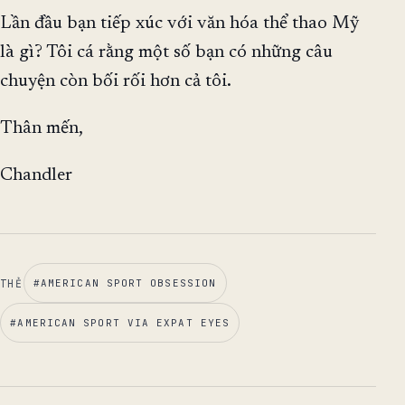
Lần đầu bạn tiếp xúc với văn hóa thể thao Mỹ
là gì? Tôi cá rằng một số bạn có những câu
chuyện còn bối rối hơn cả tôi.
Thân mến,
Chandler
THẺ
#
AMERICAN SPORT OBSESSION
#
AMERICAN SPORT VIA EXPAT EYES