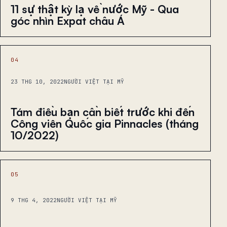
11 sự thật kỳ lạ về nước Mỹ - Qua
góc nhìn Expat châu Á
04
23 THG 10, 2022
NGƯỜI VIỆT TẠI MỸ
Tám điều bạn cần biết trước khi đến
Công viên Quốc gia Pinnacles (tháng
10/2022)
05
9 THG 4, 2022
NGƯỜI VIỆT TẠI MỸ