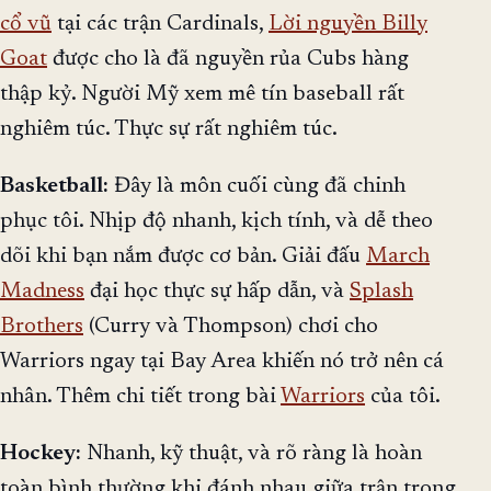
cổ vũ
tại các trận Cardinals,
Lời nguyền Billy
Goat
được cho là đã nguyền rủa Cubs hàng
thập kỷ. Người Mỹ xem mê tín baseball rất
nghiêm túc. Thực sự rất nghiêm túc.
Basketball:
Đây là môn cuối cùng đã chinh
phục tôi. Nhịp độ nhanh, kịch tính, và dễ theo
dõi khi bạn nắm được cơ bản. Giải đấu
March
Madness
đại học thực sự hấp dẫn, và
Splash
Brothers
(Curry và Thompson) chơi cho
Warriors ngay tại Bay Area khiến nó trở nên cá
nhân. Thêm chi tiết trong bài
Warriors
của tôi.
Hockey:
Nhanh, kỹ thuật, và rõ ràng là hoàn
toàn bình thường khi đánh nhau giữa trận trong