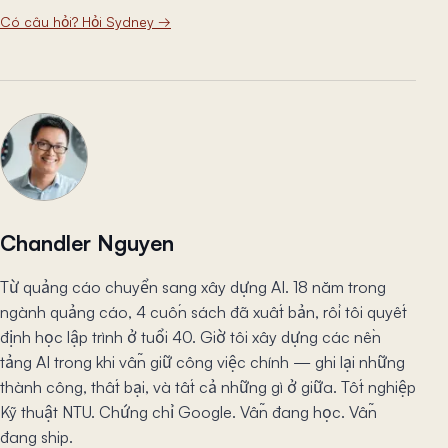
Có câu hỏi? Hỏi Sydney
→
Chandler Nguyen
Từ quảng cáo chuyển sang xây dựng AI. 18 năm trong
ngành quảng cáo, 4 cuốn sách đã xuất bản, rồi tôi quyết
định học lập trình ở tuổi 40. Giờ tôi xây dựng các nền
tảng AI trong khi vẫn giữ công việc chính — ghi lại những
thành công, thất bại, và tất cả những gì ở giữa. Tốt nghiệp
Kỹ thuật NTU. Chứng chỉ Google. Vẫn đang học. Vẫn
đang ship.