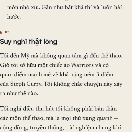
môn nhỏ xíu. Gần như bất khả thi và luôn hài
hước.
Suy nghĩ thật lòng
Tôi đến Mỹ mà không quan tâm gì đến thể thao.
Giờ tôi sở hữu một chiếc áo Warriors và có
quan điểm mạnh mẽ về khả năng ném 3 điểm
của Steph Curry. Tôi không chắc chuyện này xảy
ra như thế nào.
Tôi nghĩ điều thu hút tôi không phải bản thân
các môn thể thao, mà là mọi thứ xung quanh —
cộng đồng, truyền thống, trải nghiệm chung khi