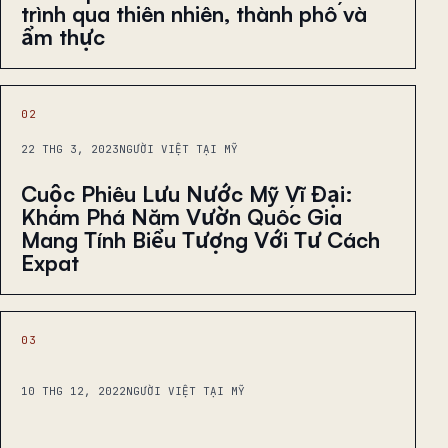
trình qua thiên nhiên, thành phố và
ẩm thực
02
22 THG 3, 2023
NGƯỜI VIỆT TẠI MỸ
Cuộc Phiêu Lưu Nước Mỹ Vĩ Đại:
Khám Phá Năm Vườn Quốc Gia
Mang Tính Biểu Tượng Với Tư Cách
Expat
03
10 THG 12, 2022
NGƯỜI VIỆT TẠI MỸ