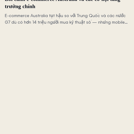
trưởng chính
E-commerce Australia tụt hậu so với Trung Quốc và các nước
G7 dù có hơn 14 triệu người mua kỹ thuật số — nhưng mobile
commerce chưa khai thác và xu hướng "mua trước, trả sau" hé
lộ cơ hội tăng trưởng.