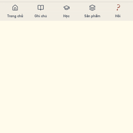
?
Trang chủ
Ghi chú
Học
Sản phẩm
Hỏi
Chandler Nguyen
AI builder, ham học hỏi, thích xây sản phẩm. Tạo ra công
cụ giúp mọi người học và sáng tạo.
TRANG
Ghi chú
Học