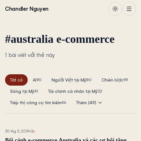
Chuyển đến nội dung
Chandler Nguyen
#
australia e-commerce
1 bài viết với thẻ này
Tất cả
AI
Người Việt tại Mỹ
Chiến lược
90
80
99
Sống tại Mỹ
Tài chính cá nhân tại Mỹ
41
32
Tiếp thị công cụ tìm kiếm
Thêm (49)
46
30 thg 5, 2019
·
Úc
Bối cảnh e-commerce Australia và các cơ hội tăng