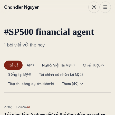
Chuyển đến nội dung
Chandler Nguyen
#
SP500 financial agent
1 bài viết với thẻ này
Tất cả
AI
Người Việt tại Mỹ
Chiến lược
90
80
99
Sống tại Mỹ
Tài chính cá nhân tại Mỹ
41
32
Tiếp thị công cụ tìm kiếm
Thêm (49)
46
29 thg 10, 2024
·
AI
Tôi gian lận: Sydney giờ có thể đọc phần narrative