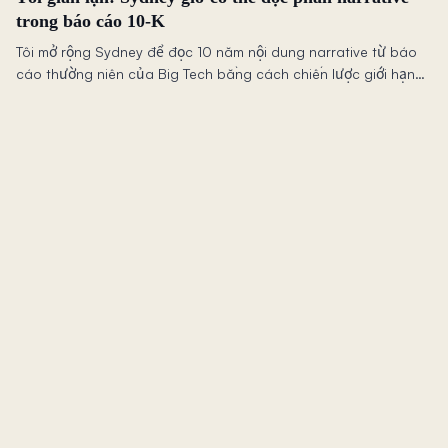
trong báo cáo 10-K
Tôi mở rộng Sydney để đọc 10 năm nội dung narrative từ báo
cáo thường niên của Big Tech bằng cách chiến lược giới hạn
phạm vi ở 7 công ty — đây là cách tôi cân bằng chi phí và khả
năng.