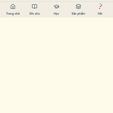
?
Trang chủ
Ghi chú
Học
Sản phẩm
Hỏi
Chandler Nguyen
AI builder, ham học hỏi, thích xây sản phẩm. Tạo ra công
cụ giúp mọi người học và sáng tạo.
TRANG
Ghi chú
Học