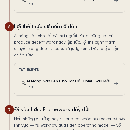
📝
Blog
Lợi thế thực sự nằm ở đâu
6
AI nâng sàn cho tất cả mọi người. Khi ai cũng có thể
produce decent work ngay lập tức, lợi thế cạnh tranh
chuyển sang depth, taste, và judgment. Đây là lập luận
chiến lược.
TÀI NGUYÊN
AI Nâng Sàn Lên Cho Tất Cả. Chiều Sâu Mới Là Cách Bạn Thắng.
📝
Blog
Đi sâu hơn: Framework đầy đủ
7
Nếu những ý tưởng này resonated, khóa học cover cả bảy
lĩnh vực — từ workflow audit đến operating model — với