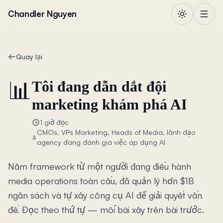
Chuyển đến nội dung
Chandler Nguyen
Quay lại
📊
Tôi đang dẫn dắt đội
marketing khám phá AI
1 giờ đọc
CMOs, VPs Marketing, Heads of Media, lãnh đạo
agency đang đánh giá việc áp dụng AI
Năm framework từ một người đang điều hành
media operations toàn cầu, đã quản lý hơn $1B
ngân sách và tự xây công cụ AI để giải quyết vấn
đề. Đọc theo thứ tự — mỗi bài xây trên bài trước.