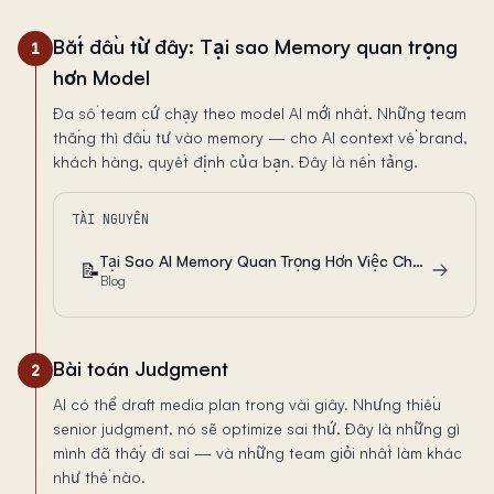
Bắt đầu từ đây: Tại sao Memory quan trọng
1
hơn Model
Đa số team cứ chạy theo model AI mới nhất. Những team
thắng thì đầu tư vào memory — cho AI context về brand,
khách hàng, quyết định của bạn. Đây là nền tảng.
TÀI NGUYÊN
Tại Sao AI Memory Quan Trọng Hơn Việc Chọn Model Cho Marketing Teams
📝
Blog
Bài toán Judgment
2
AI có thể draft media plan trong vài giây. Nhưng thiếu
senior judgment, nó sẽ optimize sai thứ. Đây là những gì
mình đã thấy đi sai — và những team giỏi nhất làm khác
như thế nào.