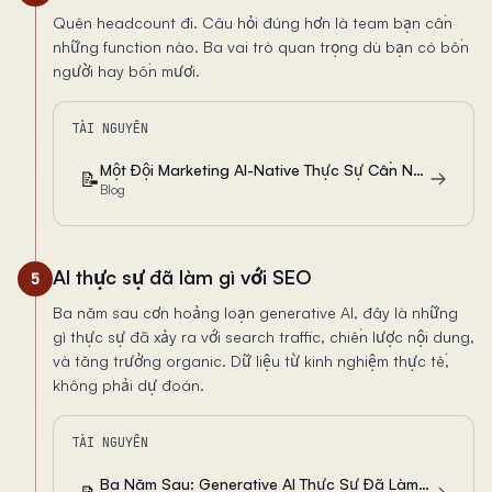
Quên headcount đi. Câu hỏi đúng hơn là team bạn cần
những function nào. Ba vai trò quan trọng dù bạn có bốn
người hay bốn mươi.
TÀI NGUYÊN
Một Đội Marketing AI-Native Thực Sự Cần Những Vai Trò Gì Trong 2026
📝
Blog
AI thực sự đã làm gì với SEO
5
Ba năm sau cơn hoảng loạn generative AI, đây là những
gì thực sự đã xảy ra với search traffic, chiến lược nội dung,
và tăng trưởng organic. Dữ liệu từ kinh nghiệm thực tế,
không phải dự đoán.
TÀI NGUYÊN
Ba Năm Sau: Generative AI Thực Sự Đã Làm Gì Với SEO