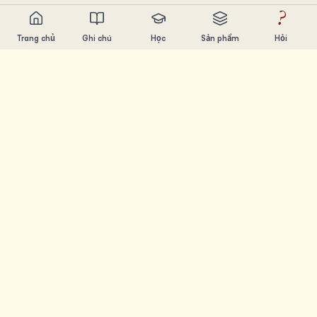
?
Trang chủ
Ghi chú
Học
Sản phẩm
Hỏi
Chandler Nguyen
AI builder, ham học hỏi, thích xây sản phẩm. Tạo ra công
cụ giúp mọi người học và sáng tạo.
TRANG
Ghi chú