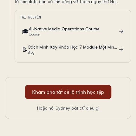
16 template bạn có thể dùng với team ngay thứ Hai.
TÀI NGUYÊN
AI-Native Media Operations Course
🎓
Course
Cách Mình Xây Khóa Học 7 Module Một Mình Trong Khi Làm Việc Full-Time
📝
Blog
Khám phá tất cả lộ trình học tập
Hoặc hỏi Sydney bất cứ điều gì