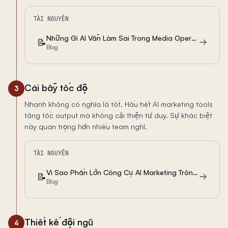
TÀI NGUYÊN
Những Gì AI Vẫn Làm Sai Trong Media Operations Khi Thiếu Judgment Của Người Có Kinh Nghiệm
📝
Blog
Cái bẫy tốc độ
3
Nhanh không có nghĩa là tốt. Hầu hết AI marketing tools
tăng tốc output mà không cải thiện tư duy. Sự khác biệt
này quan trọng hơn nhiều team nghĩ.
TÀI NGUYÊN
Vì Sao Phần Lớn Công Cụ AI Marketing Trông Nhanh Nhưng Lại Làm Yếu Khả Năng Phán Đoán Của Team
📝
Blog
Thiết kế đội ngũ
4