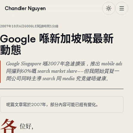
跳到正文
Chandler Nguyen
2007年10月6日
GOOGLE
閱讀時間1分鐘
Google 喺新加坡嘅最新
動態
Google Singapore 喺2007年急速擴張，推出 mobile ads
同攞到60%嘅 search market share——但我開始質疑一
間公司同時主導 search 同 media 究竟健唔健康。
呢篇文章寫於2007年，部分內容可能已經有變化。
各
位好，