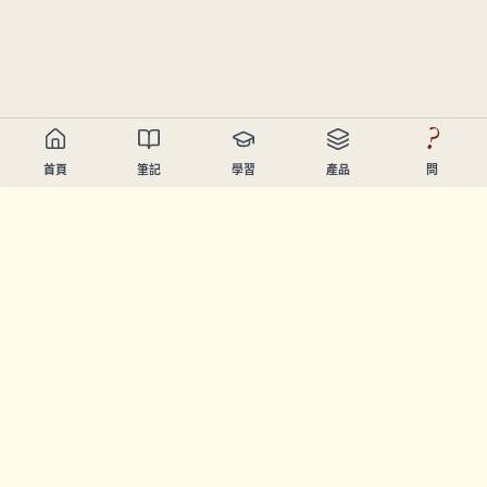
?
首頁
筆記
學習
產品
問
Chandler Nguyen
AI開發者、終身學習者、產品創造者。起緊幫人學習同創造
嘅工具。
頁面