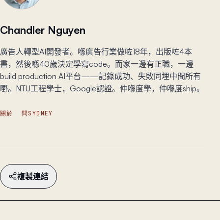
Chandler Nguyen
廣告人轉型AI開發者。喺廣告行業做咗18年，出版咗4本
書，然後喺40歲決定學寫code。而家一邊有正職，一邊
build production AI平台——記錄成功、失敗同埋中間所有
嘢。NTU工程學士，Google認證。仲喺度學，仲喺度ship。
關於
問SYDNEY
複製連結