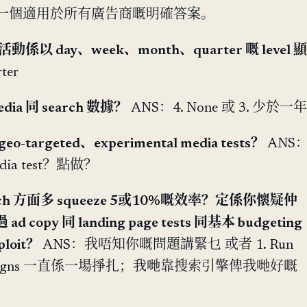
冇一個適用於所有廣告商嘅明確答案。
 活動係以 day、week、month、quarter 嘅 level 顯
ter
ia 同 search 數據？
ANS：4. None 或 3. 少於一年
-targeted、experimental media tests？
ANS
media test？點做？
rch 方面多 squeeze 5或10%嘅效率？定係你懷疑仲
opy 同 landing page tests 同基本 budgeting
ploit？
ANS：我唔知你嘅問題講緊乜 或者 1. Run
 campaigns 一直係一場掙扎；我哋靠搜索引擎俾我哋好嘅