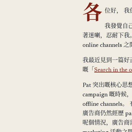
各
位好， 我係 
我發覺自
著迷喇，忍耐下我。 今
online channels
我最近見到一篇好正嘅文
嘅「
Search in the 
Pat 突出嘅核心
campaign 嘅時候
offline channe
廣告商仍然經歷 paid
呢個情況，廣告商需要