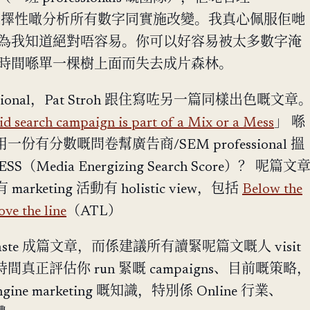
、有選擇性噉分析所有數字同實施改變。我真心佩服佢哋
為我知道絕對唔容易。你可以好容易被太多數字淹
時間喺單一棵樹上面而失去成片森林。
ssional，Pat Stroh 跟住寫咗另一篇同樣出色嘅文章
id search campaign is part of a Mix or a Mess
」 喺
用一份有分數嘅問卷幫廣告商/SEM professional 搵
Media Energizing Search Score）？ 呢篇文
rketing 活動有 holistic view，包括
Below the
ve the line
（ATL）
d paste 成篇文章，而係建議所有讀緊呢篇文嘅人 visit
時間真正評估你 run 緊嘅 campaigns、目前嘅策略
ngine marketing 嘅知識，特別係 Online 行業、