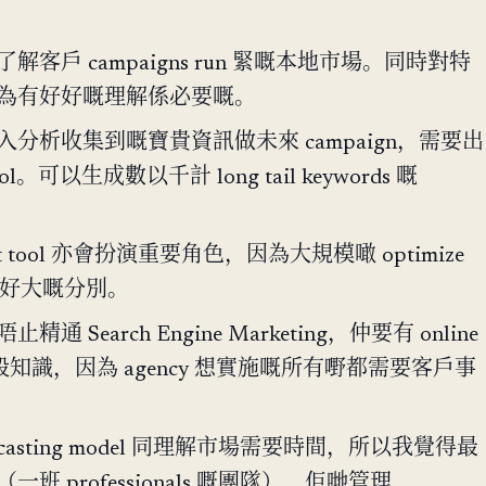
客戶 campaigns run 緊嘅本地市場。同時對特
為有好好嘅理解係必要嘅。
分析收集到嘅寶貴資訊做未來 campaign，需要出
ool。可以生成數以千計 long tail keywords 嘅
ent tool 亦會扮演重要角色，因為大規模噉 optimize
會帶嚟好大嘅分別。
 Search Engine Marketing，仲要有 online
 嘅一般知識，因為 agency 想實施嘅所有嘢都需要客戶事
ecasting model 同理解市場需要時間，所以我覺得最
班 professionals 嘅團隊），佢哋管理