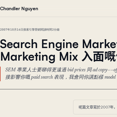
跳到正文
Chandler Nguyen
2007年10月16日
搜索引擎營銷
閱讀時間2分鐘
Search Engine Marke
Marketing Mix 入面
SEM 專業人士要睇得更遠過 bid prices 同 ad copy——offl
接影響你嘅 paid search 表現，我會同你講點樣 mod
呢篇文章寫於2007年