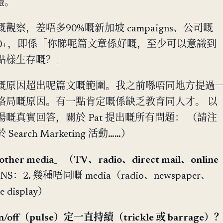
整體。
察，差唔多90%嘅新加坡 campaigns、公司嘅
 都係30+，即係「你睇呢篇文章係好嘅，至少可以意識到
點樣生存嘅？」
嘅原因超出呢篇文嘅範圍。我之前喺唔同地方提過
格局嘅原因。有一點肯定嘅係缺乏教育同人才。 以
嘅真實回答，關於 Pat 提出嘅所有問題： （請注
arch Marketing 活動……）
ther media」（TV、radio、direct mail、online
NS：2. 幾種唔同嘅 media（radio、newspaper、
ne display）
n on/off（pulse）定一直持續（trickle 或 barrage）