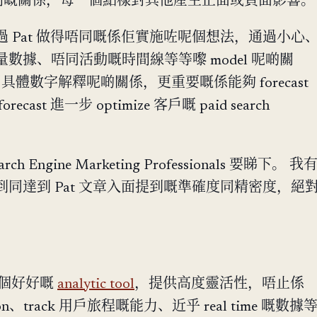
 活動之間嘅關係，每一個點樣對其他產生正面或負面影響。
 Pat 做得唔同嘅係佢實施咗呢個想法，通過小心
數據、唔同活動嘅時間線等等嚟 model 呢啲關
具體數字解釋呢啲關係，更重要嘅係能夠 forecast
ast 進一步 optimize 客戶嘅 paid search
 Engine Marketing Professionals 要睇下。 我
同達到 Pat 文章入面提到嘅準確度同精密度，絕
：
個好好嘅
analytic tool
，提供高度靈活性，唔止係
tation、track 用戶旅程嘅能力、近乎 real time 嘅數據