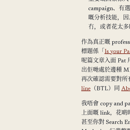
campaign
嘅分析技能，因
冇，或者花太多
作為真正嘅 profe
標題係「
Is your Pa
呢篇文章入面 Pat 
出佢哋處於邊種 MESS（
再次確認需要對所有 ma
line
（BTL）同
Abo
我唔會 copy an
上面嘅 link，花啲
甚至你對 Search E