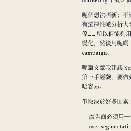
marketing
呢個想法唔新；不過
有選擇性噉分析大量
係…… 所以佢能夠用
變化，然後用呢啲 forec
campaign。
呢篇文章我建議 Search
第一手經驗，要做到
唔容易。
佢取決於好多因素
廣告商必須用一
user segmen