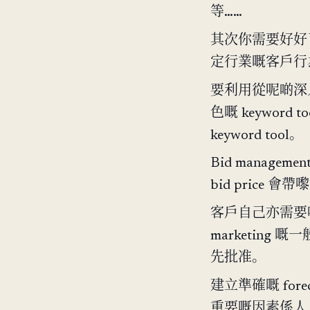
等……
其次你需要好好了解
定行業嘅客戶行
要利用從呢啲深入
色嘅 keyword t
keyword tool。
Bid managem
bid price 
客戶自己亦需要唔止精通
marketing
先批准。
建立準確嘅 for
重要嘅因素係人（一