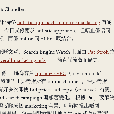
Chandler！
己開始對
holistic approach to online marketing
有啲
日又係關於 holistic approach，但唔止係唔同
 之間，而係 online 同 offline 嘅結合。
章，Search Engine Watch 上面由
Pat Stroh
overall marketing mix
」。 簡直係簡潔而優美！
思想係——喺為客戶
optimize PPC
（pay per click）
，我哋唔止要考慮所有 online channels，仲要考慮
ls。 有好多次即使 bid price、ad copy（creative）冇變
 search campaign 嘅顯著變化。 根據 Pat，要解
睇成個 marketing 全景，理解同搵出唔同