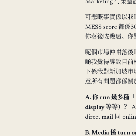
Marketing 行業
可悲嘅事實係以我嘅觀
MESS score
你落後咗幾遠。你
呢個市場仲咁落後
啲我覺得導致目前
下係我對新加坡市場
意所有問題都係關於 Se
A. 你 run 幾多種「o
display 等等）？
A
direct mail 同 onli
B. Media 係 tur