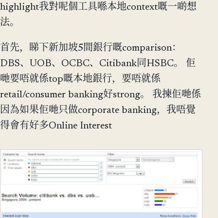
highlight我對呢個工具喺本地context嘅一啲想
法。
首先，睇下新加坡5間銀行嘅comparison：
DBS、UOB、OCBC、Citibank同HSBC。 佢
哋要唔就係top嘅本地銀行，要唔就係
retail/consumer banking好strong。 我揀佢哋係
因為如果佢哋只做corporate banking，我唔覺
得會有好多Online Interest