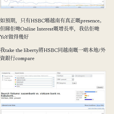
如預期，只有HSBC喺越南有真正嘅presence。
但睇佢哋Online Interest嘅增長率，我估佢哋
YoY做得幾好
我take the liberty將HSBC同越南嘅一啲本地/外
資銀行compare