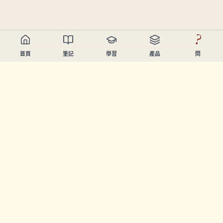
?
首頁
筆記
學習
產品
問
Chandler Nguyen
AI開發者、終身學習者、產品創造者。起緊幫人學習同創造
嘅工具。
頁面
筆記