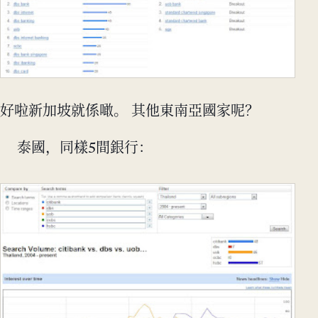
好啦新加坡就係噉。 其他東南亞國家呢？
泰國，同樣5間銀行：