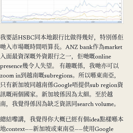
我要話HSBC同本地銀行比做得幾好，特別係佢
哋入市場嘅時間唔算長。ANZ bank作為market
入面最資深嘅外資銀行之一，佢哋嘅online
presence幾令人失望。 有趣嘅係，我哋亦可以
zoom in到越南嘅subregions。所以喺東南亞，
只有新加坡同越南係Google唔提供sub region資
訊嘅兩個國家。新加坡係因為太細。至於越
南，我覺得係因為缺乏資訊同search volume。
總結嚟講，我覺得你大概已經有個idea點樣喺本
地context——新加坡或東南亞——使用Google