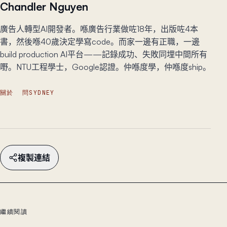
Chandler Nguyen
廣告人轉型AI開發者。喺廣告行業做咗18年，出版咗4本
書，然後喺40歲決定學寫code。而家一邊有正職，一邊
build production AI平台——記錄成功、失敗同埋中間所有
嘢。NTU工程學士，Google認證。仲喺度學，仲喺度ship。
關於
問SYDNEY
複製連結
繼續閱讀