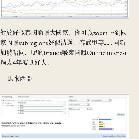
對於好似泰國噉嘅大國家，你可以zoom in到國
家內嘅subregions好似清邁、春武里等…… 同新
加坡唔同，呢啲brands喺泰國嘅Online interest
過去4年波動好大。
馬來西亞