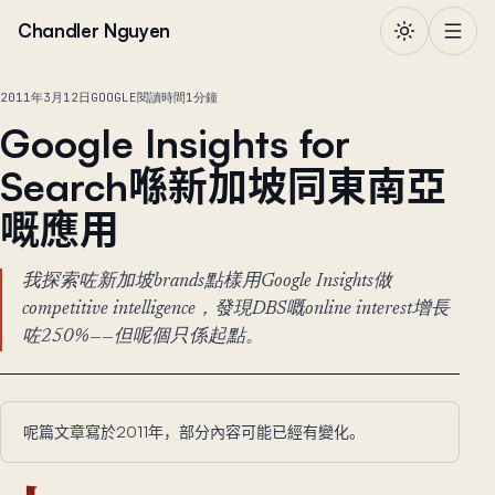
跳到正文
Chandler Nguyen
2011年3月12日
GOOGLE
閱讀時間1分鐘
Google Insights for
Search喺新加坡同東南亞
嘅應用
我探索咗新加坡brands點樣用Google Insights做
competitive intelligence，發現DBS嘅online interest增長
咗250%——但呢個只係起點。
呢篇文章寫於2011年，部分內容可能已經有變化。