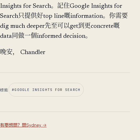
Insights for Search。記住Google Insights for
Search只提供好top line嘅information。你需要
dig much deeper先至可以get到更concrete嘅
data同做一個informed decision。
晚安， Chandler
標籤
#
GOOGLE INSIGHTS FOR SEARCH
有嘢想問？問Sydney
→