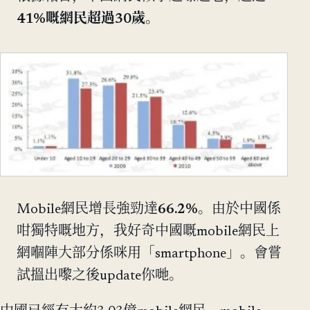
41%
嘅網民超過
30歲
。
Mobile網民增長強勁達
66.2%
。由於中國係
咁獨特嘅地方，我好奇中國嘅mobile網民上
網嗰陣大部分係咪用「smartphone」。會嘗
試搵出嚟之後update你哋。