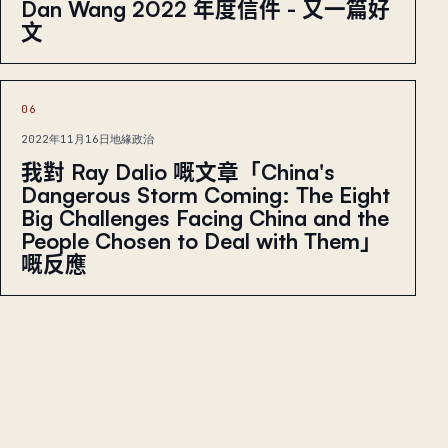
Dan Wang 2022 年度信件 - 又一篇好
文
06
2022年11月16日
地緣政治
我對 Ray Dalio 嘅文章「China's
Dangerous Storm Coming: The Eight
Big Challenges Facing China and the
People Chosen to Deal with Them」
嘅反應