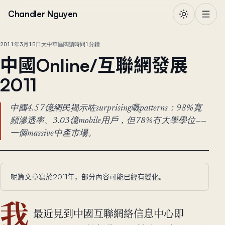
跳到正文
Chandler Nguyen
2011年3月15日
大中華區
閱讀時間1分鐘
中國Online/互聯網發展
2011
中國4.57億網民揭示咗surprising嘅patterns：98%寬
頻滲透率、3.03億mobile用戶，但78%冇大學學位——
一個massive中產市場。
呢篇文章寫於2011年，部分內容可能已經有變化。
我
最近見到中國互聯網絡信息中心即