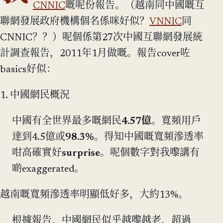
CNNIC
嘅呢份報告。（越南同中國嘅互
聯網發展政府機構個名係咪好似？
VNNIC
同
CNNIC？？）呢個係第27次中國互聯網發展統
計調查報告，2011年1月做嘅。報告cover咗
basics好似：
1. 中國網民概況
中國有全世界最多嘅網民
4.57億
。寬頻用戶
達到4.5億或
98.3%
。得知中國嘅寬頻滲透率
咁高確實好
surprise
。呢個數字對我嚟講有
啲exaggerated。
越南嘅寬頻滲透率明顯低好多，大約13%。
根據報告，中國網民似乎越嚟越老，超過