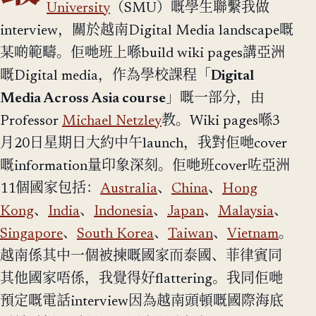
University
（SMU）嘅學生聯繫我做
interview，關於越南Digital Media landscape嘅
某啲範疇。佢哋班上喺build wiki pages講亞洲
嘅Digital media，作為學校課程「
Digital
Media Across Asia course
」嘅一部分，由
Professor
Michael Netzley
教。Wiki pages喺3
月20日星期日大約中午launch，我對佢哋cover
嘅information量印象深刻。佢哋班cover咗亞洲
11個國家包括：
Australia
、
China
、
Hong
Kong
、
India
、
Indonesia
、
Japan
、
Malaysia
、
Singapore
、
South Korea
、
Taiwan
、
Vietnam
。
越南係其中一個被揀嘅國家而泰國、菲律賓同
其他國家唔係，我覺得好flattering。我同佢哋
預定嘅電話interview因為越南頭頓嘅國際海底