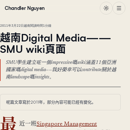
跳到正文
Chandler Nguyen
2011年3月22日
越南
閱讀時間1分鐘
越南Digital Media——
SMU wiki頁面
SMU學生建立咗一個impressive嘅wiki涵蓋11個亞洲
國家嘅digital media——我好榮幸可以contribute關於越
南landscape嘅insights。
呢篇文章寫於2011年，部分內容可能已經有變化。
最
近一班
Singapore Management