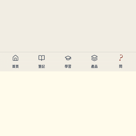
?
首頁
筆記
學習
產品
問
Chandler Nguyen
AI開發者、終身學習者、產品創造者。起緊幫人學習同創造
嘅工具。