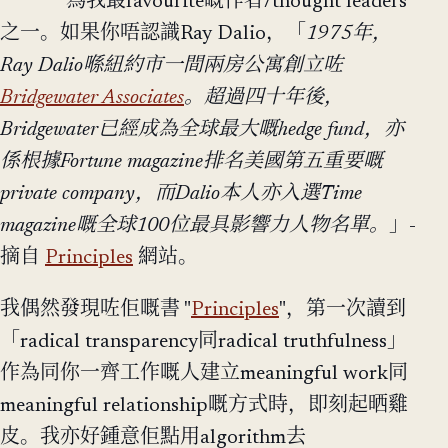
為我最favourite嘅作者/thought leaders
之一。如果你唔認識Ray Dalio，「
1975年，
Ray Dalio喺紐約市一間兩房公寓創立咗
Bridgewater Associates
。超過四十年後，
Bridgewater已經成為全球最大嘅hedge fund，亦
係根據Fortune magazine排名美國第五重要嘅
private company，而Dalio本人亦入選Time
magazine嘅全球100位最具影響力人物名單。
」-
摘自
Principles
網站。
我偶然發現咗佢嘅書 "
Principles
"，第一次讀到
「radical transparency同radical truthfulness」
作為同你一齊工作嘅人建立meaningful work同
meaningful relationship嘅方式時，即刻起晒雞
皮。我亦好鍾意佢點用algorithm去