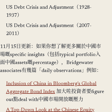
US Debt Crisis and Adjustment（1928-
1937）
US Debt Crisis and Adjustment（2007-
2011）
11月15日更新：如果你想了解更多關於中國市
場嘅specific insights（包括typical portfolio入
面中國assets嘅percentage），Bridgewater
associates有幾篇「daily observations」例如：
Inclusion of China in Bloomberg's Global
Aggregate Bond Index
加大咗投資者要figure
out點deal with中國市場開放嘅壓力
A Top-Down Look at the Chinese Equity