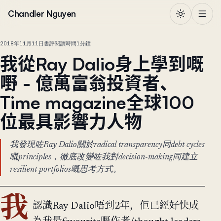
跳到正文
Chandler Nguyen
2018年11月11日
書評
閱讀時間1分鐘
我從Ray Dalio身上學到嘅
嘢 - 億萬富翁投資者、
Time magazine全球100
位最具影響力人物
我發現咗Ray Dalio關於radical transparency同debt cycles
嘅principles，徹底改變咗我對decision-making同建立
resilient portfolios嘅思考方式。
我
認識Ray Dalio唔到2年，佢已經好快成