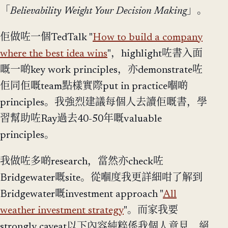
「
Believability Weight Your Decision Making
」。
佢做咗一個TedTalk "
How to build a company
where the best idea wins
"，highlight咗書入面
嘅一啲key work principles，亦demonstrate咗
佢同佢嘅team點樣實際put in practice嗰啲
principles。我強烈建議每個人去讀佢嘅書，學
習幫助咗Ray過去40-50年嘅valuable
principles。
我做咗多啲research，當然亦check咗
Bridgewater嘅site。從嗰度我更詳細咁了解到
Bridgewater嘅investment approach "
All
weather investment strategy
"。而家我要
strongly caveat以下內容純粹係我個人意見，絕