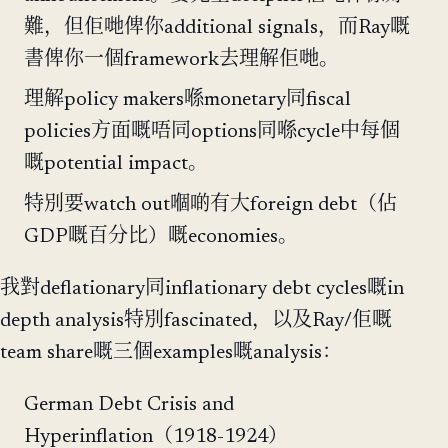
難，但佢哋俾你additional signals，而Ray嘅
書俾你一個framework去理解佢哋。
理解policy makers喺monetary同fiscal
policies方面嘅唔同options同喺cycle中每個
嘅potential impact。
特別要watch out嗰啲有大foreign debt（佔
GDP嘅百分比）嘅economies。
我對deflationary同inflationary debt cycles嘅in
depth analysis特別fascinated，以及Ray/佢嘅
team share嘅三個examples嘅analysis：
German Debt Crisis and
Hyperinflation（1918-1924）