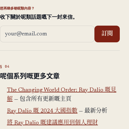
想再睇多啲呢類內容？
收下關於呢類話題嘅下一封來信。
電郵地址
訂閱
呢個系列嘅更多文章
The Changing World Order: Ray Dalio 嘅見
解
— 包含所有更新嘅主頁
Ray Dalio 嘅 2024 大國指數
— 最新分析
將 Ray Dalio 嘅建議應用到個人理財