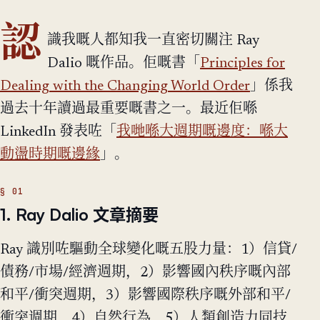
認
識我嘅人都知我一直密切關注 Ray
Dalio 嘅作品。佢嘅書「
Principles for
Dealing with the Changing World Order
」係我
過去十年讀過最重要嘅書之一。最近佢喺
LinkedIn 發表咗「
我哋喺大週期嘅邊度：喺大
動盪時期嘅邊緣
」。
1. Ray Dalio 文章摘要
Ray 識別咗驅動全球變化嘅五股力量：1）信貸/
債務/市場/經濟週期，2）影響國內秩序嘅內部
和平/衝突週期，3）影響國際秩序嘅外部和平/
衝突週期，4）自然行為，5）人類創造力同技