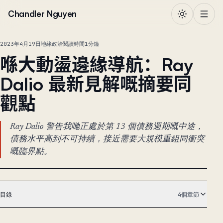
跳到正文
Chandler Nguyen
2023年4月19日
地緣政治
閱讀時間1分鐘
喺大動盪邊緣導航：Ray
Dalio 最新見解嘅摘要同
觀點
Ray Dalio 警告我哋正處於第 13 個債務週期嘅中途，
債務水平高到不可持續，接近需要大規模重組同衝突
嘅臨界點。
目錄
4個章節