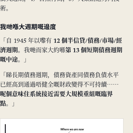
術。
我哋喺大週期嘅邊度
「自 1945 年以嚟有
12 個半信貸/債務/市場/經
濟週期
。我哋而家大約喺
第 13 個短期債務週期
嘅中途
。」
「睇長期債務週期，債務資產同債務負債水平
已經高到通過唔健全嘅財政變得不可持續⋯⋯
呢個意味住系統接近需要大規模重組嘅臨界
點
。」