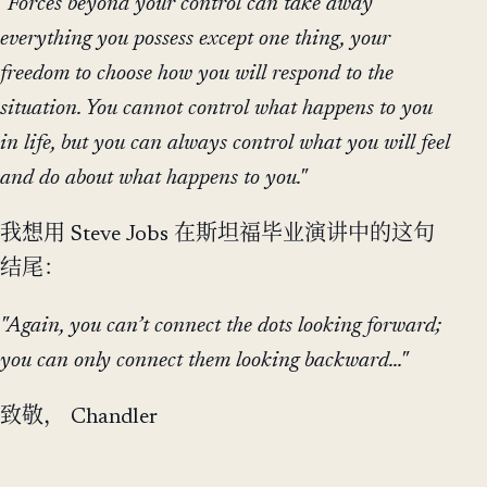
"Forces beyond your control can take away
everything you possess except one thing, your
freedom to choose how you will respond to the
situation. You cannot control what happens to you
in life, but you can always control what you will feel
and do about what happens to you."
我想用 Steve Jobs 在斯坦福毕业演讲中的这句
结尾：
"Again, you can’t connect the dots looking forward;
you can only connect them looking backward..."
致敬， Chandler