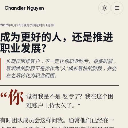
跳到正文
Chandler Nguyen
2017年8月23日
领导力
阅读时间1分钟
成为更好的人，还是推进
职业发展？
长期扛困难客户，不一定让你职业吃亏。很多时候，
最艰难的阶段正是你作为“人”成长最快的阶段，并会
在之后转化为职业回报。
“你
觉得我是不是
吃亏了
？我在这个困
难账户上待太久了。”
有时团队成员会这样问我。通常他们已经在一