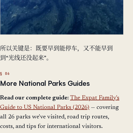
所以关键是：既要早到能停车，又不能早到
到“光线还没起来”。
More National Parks Guides
Read our complete guide:
The Expat Family's
Guide to US National Parks (2026)
— covering
all 26 parks we've visited, road trip routes,
costs, and tips for international visitors.