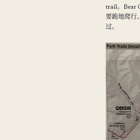
trail。Be
要跪地爬行。
过。