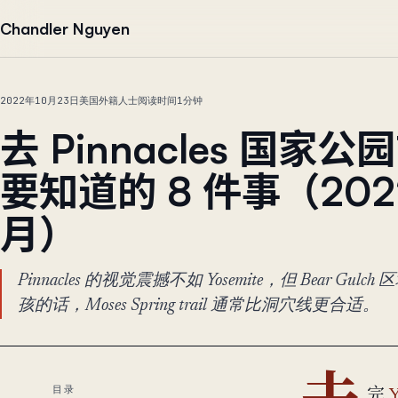
跳到正文
Chandler Nguyen
2022年10月23日
美国外籍人士
阅读时间1分钟
去 Pinnacles 国家
要知道的 8 件事（2022
月）
Pinnacles 的视觉震撼不如 Yosemite，但 Bear G
孩的话，Moses Spring trail 通常比洞穴线更合适。
目录
完
Y