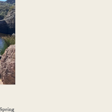
。
ring