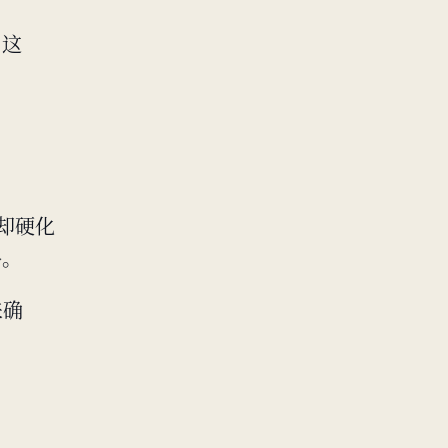
，这
冷却硬化
谷。
来确