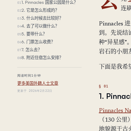
去
1. Pinnacles 国家公园是什么？
01
连
2. 它是怎么形成的？
02
3. 什么时候去比较好？
03
Pinnacl
4. 去了可以做什么？
04
到。先说结论：
5. 要带什么？
05
6. 门票怎么收费？
种“异星感”
06
7. 怎么去？
07
岩石的小朋
8. 附近住宿怎么安排？
08
下面是我希
阅读时间1分钟
更多美国外籍人士文章
更新于 2026年2月22日
1. Pin
Pinnacles Na
（130 公
地貌源于古