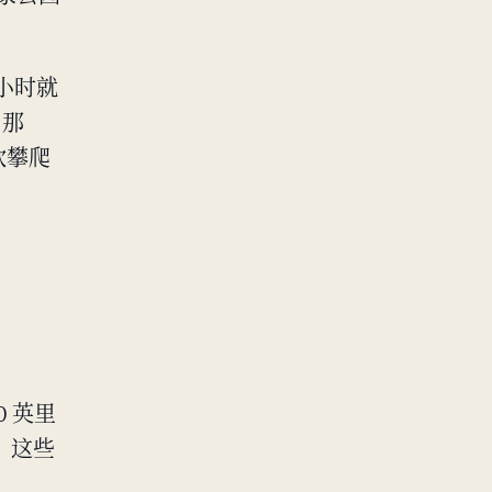
几小时就
 那
欢攀爬
0 英里
谷，这些