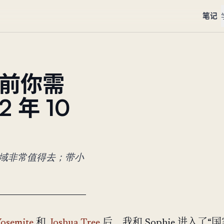
笔记
公园前你需
 年 10
ulch 区域非常值得去；带小
osemite
和
Joshua Tree
后，我和 Sophie 进入了“