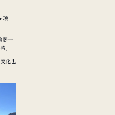
r 项
击略弱一
与感。
线变化也