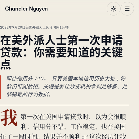
跳到正文
Chandler Nguyen
2022年9月29日
美国外籍人士
阅读时间1分钟
在美外派人士第一次申请
贷款：你需要知道的关键
点
即使信用分 740+，只要美国本地信用历史太短，贷
款仍可能被拒。关键是要让放贷机构拿到足够多、足
够稳定的行为数据。
我
第一次在美国申请贷款时，以为会很顺
利：信用分不错、工作稳定、也在美国
住了一段时间。结果并不顺利 :P 这次经历让我