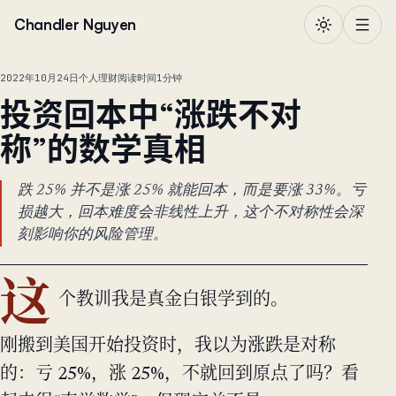
跳到正文
Chandler Nguyen
2022年10月24日
个人理财
阅读时间1分钟
投资回本中“涨跌不对
称”的数学真相
跌 25% 并不是涨 25% 就能回本，而是要涨 33%。亏
损越大，回本难度会非线性上升，这个不对称性会深
刻影响你的风险管理。
这
个教训我是真金白银学到的。
刚搬到美国开始投资时，我以为涨跌是对称
的：亏 25%，涨 25%，不就回到原点了吗？看