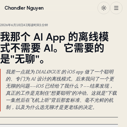
跳到正文
Chandler Nguyen
2026年6月10日
AI
阅读时间1分钟
我那个 AI App 的离线模
式不需要 AI。它需要的
是"无聊"。
我差一点就为 DIALØGUE 的 iOS app 做了一个聪明
的、专门为 AI 设计的离线模式。后来我问了一个更
无聊的问题——iOS 已经给了我什么？——结果发现，
真正的工作是克制住"想要聪明"的冲动。这就是"下载
一集然后在飞机上听"背后那套标准、毫不光鲜的机
制，以及为什么选无聊才是更老练的决定。