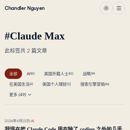
跳到正文
Chandler Nguyen
#
Claude Max
此标签共 2 篇文章
全部
AI
美国外籍人士
战略
90
80
99
在美国生活
美国个人理财
搜索引擎营销
41
32
46
更多 (49)
2026年4月22日
·
AI
我现在把 Claude Code 用在除了 coding 之外的几乎