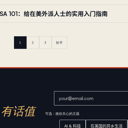
FSA 101：给在美外派人士的实用入门指南
1
2
3
较早
邮箱地址
有话值
可选：挑你关心的主题
AI & 科技
在美国的异乡生活