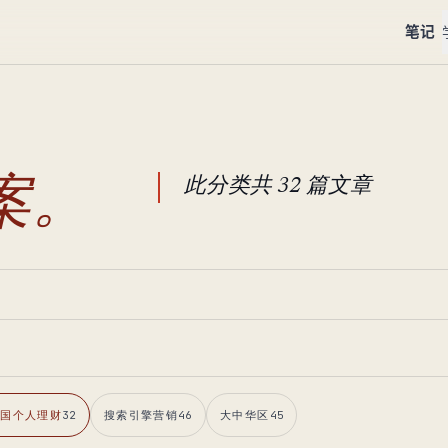
笔记
此分类共 32 篇文章
案。
美国个人理财
32
搜索引擎营销
46
大中华区
45