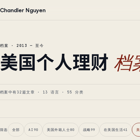
跳到正文
Chandler Nguyen
档案 · 2013 — 至今
美国个人理财
档
档案中有32篇文章
·
13
语言
·
55
分类
筛选
全部
AI
90
美国外籍人士
80
战略
99
在美国生活
41