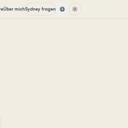
te
Über mich
Sydney fragen