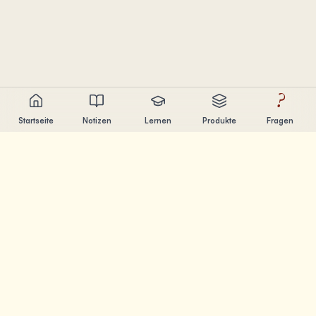
?
Startseite
Notizen
Lernen
Produkte
Fragen
Chandler Nguyen
AI-Entwickler, lebenslanger Lerner und Produktentwickler.
Ich baue Tools, die Menschen beim Lernen und
Erschaffen helfen.