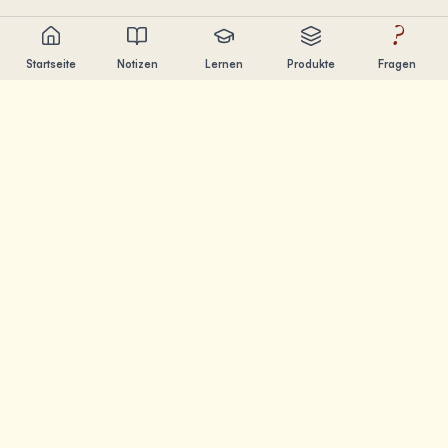
?
Startseite
Notizen
Lernen
Produkte
Fragen
Chandler Nguyen
AI-Entwickler, lebenslanger Lerner und Produktentwickler.
Ich baue Tools, die Menschen beim Lernen und
Erschaffen helfen.
SEITEN
Notizen