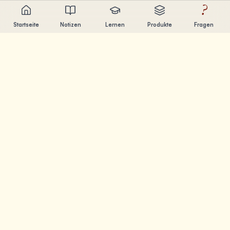
?
Startseite
Notizen
Lernen
Produkte
Fragen
Chandler Nguyen
AI-Entwickler, lebenslanger Lerner und Produktentwickler.
Ich baue Tools, die Menschen beim Lernen und
Erschaffen helfen.
SEITEN
Notizen
Lernen