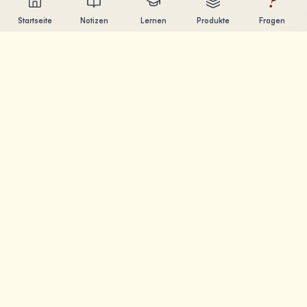
?
Startseite
Notizen
Lernen
Produkte
Fragen
Chandler Nguyen
AI-Entwickler, lebenslanger Lerner und Produktentwickler.
Ich baue Tools, die Menschen beim Lernen und
Erschaffen helfen.
SEITEN
Notizen
Lernen