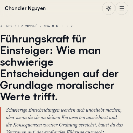
Zum Inhalt springen
Chandler Nguyen
3. NOVEMBER 2022
FÜHRUNG
4 MIN. LESEZEIT
Führungskraft für
Einsteiger: Wie man
schwierige
Entscheidungen auf der
Grundlage moralischer
Werte trifft.
Schwierige Entscheidungen werden dich unbeliebt machen,
aber wenn du sie an deinen Kernwerten ausrichtest und
die Konsequenzen zweiter Ordnung verstehst, baust du das
Vertrauen auf, das großartige Führung ausmacht.