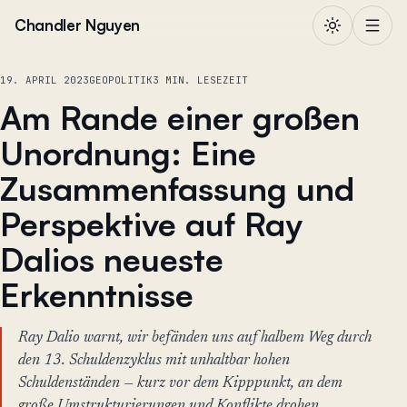
Zum Inhalt springen
Chandler Nguyen
19. APRIL 2023
GEOPOLITIK
3 MIN. LESEZEIT
Am Rande einer großen
Unordnung: Eine
Zusammenfassung und
Perspektive auf Ray
Dalios neueste
Erkenntnisse
Ray Dalio warnt, wir befänden uns auf halbem Weg durch
den 13. Schuldenzyklus mit unhaltbar hohen
Schuldenständen — kurz vor dem Kipppunkt, an dem
große Umstrukturierungen und Konflikte drohen.