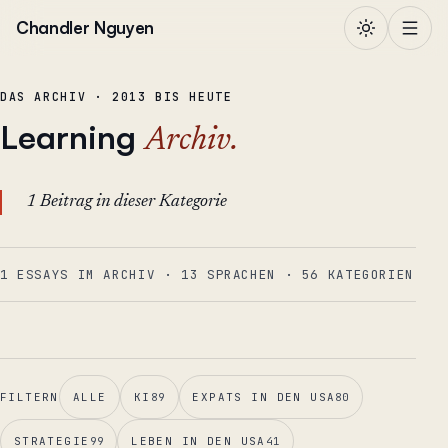
Zum Inhalt springen
Chandler Nguyen
DAS ARCHIV · 2013 BIS HEUTE
Learning
Archiv.
1 Beitrag in dieser Kategorie
1 ESSAYS IM ARCHIV
·
13
SPRACHEN
·
56
KATEGORIEN
FILTERN
ALLE
KI
89
EXPATS IN DEN USA
80
STRATEGIE
99
LEBEN IN DEN USA
41