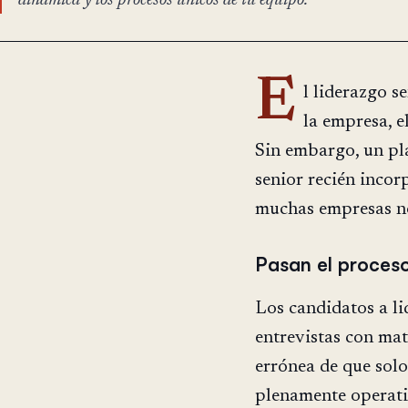
dinámica y los procesos únicos de tu equipo.
E
l liderazgo s
la empresa, e
Sin embargo, un pl
senior recién incor
muchas empresas no
Pasan el proceso
Los candidatos a li
entrevistas con mat
errónea de que sol
plenamente operati