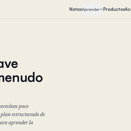
Notas
Productos
Ac
Aprender
lave
 menudo
necesitan poco
n plan estructurado de
para aprender la