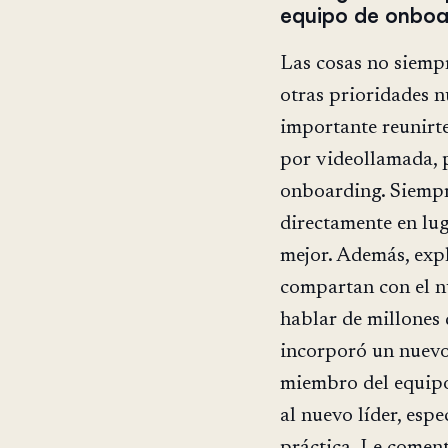
equipo de onboa
Las cosas no siempr
otras prioridades n
importante reunirte
por videollamada, p
onboarding. Siempr
directamente en lu
mejor. Además, expl
compartan con el nu
hablar de millones 
incorporó un nuevo 
miembro del equipo
al nuevo líder, esp
práctica. Le coment