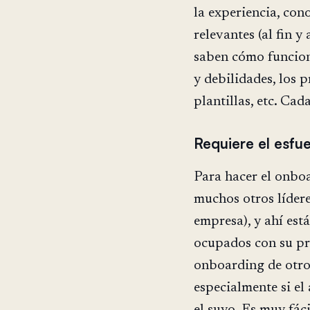
la experiencia, con
relevantes (al fin y
saben cómo funciona
y debilidades, los 
plantillas, etc. Cad
Requiere el esfu
Para hacer el onboa
muchos otros lídere
empresa), y ahí est
ocupados con su pro
onboarding de otro 
especialmente si el
el suyo. Es muy fác