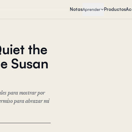
Notas
Productos
Ac
Aprender
iet the
de Susan
ales para mostrar por
permiso para abrazar mi