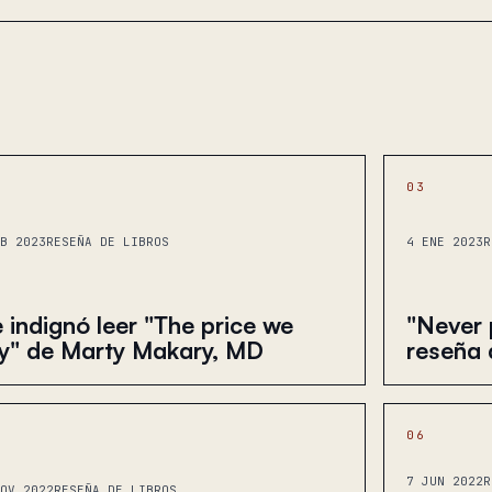
03
B 2023
RESEÑA DE LIBROS
4 ENE 2023
R
 indignó leer "The price we
"Never p
y" de Marty Makary, MD
reseña d
06
7 JUN 2022
R
OV 2022
RESEÑA DE LIBROS