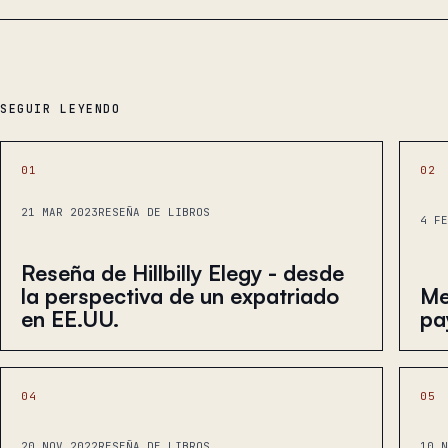
SEGUIR LEYENDO
01
02
21 MAR 2023
RESEÑA DE LIBROS
4 FE
Reseña de Hillbilly Elegy - desde
la perspectiva de un expatriado
Me
en EE.UU.
pa
04
05
20 NOV 2022
RESEÑA DE LIBROS
10 N