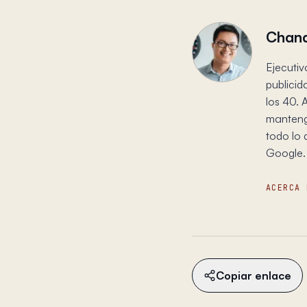
Chand
Ejecutiv
publicid
los 40. 
mantengo
todo lo 
Google.
ACERCA 
Copiar enlace