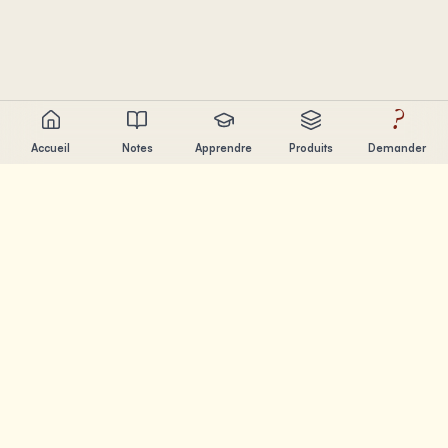
?
Accueil
Notes
Apprendre
Produits
Demander
Chandler Nguyen
Developpeur IA, eternel apprenant et createur de produits.
Je construis des outils qui aident les gens a apprendre et
creer.