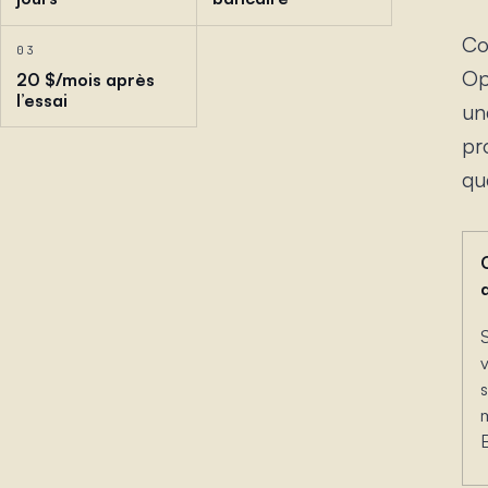
Co
03
Op
20 $/mois après
l’essai
un
pr
qua
s
B