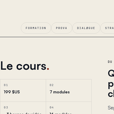
FORMATION
PROVA
DIALØGUE
STR
Le cours
.
DU
Q
p
01
02
c
199 $US
7 modules
Se
03
04