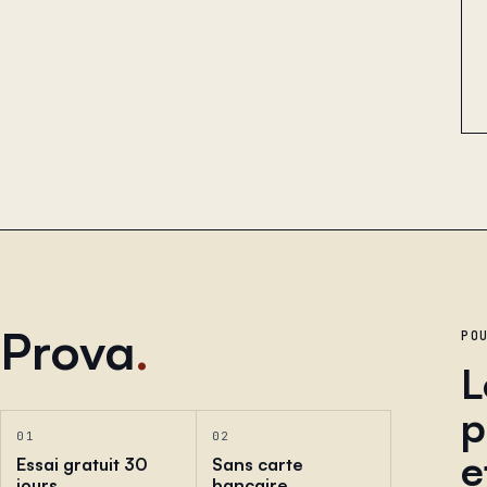
Prova
.
PO
L
p
01
02
e
Essai gratuit 30
Sans carte
jours
bancaire