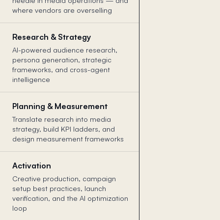
needle in media operations — and
where vendors are overselling
Research & Strategy
AI-powered audience research,
persona generation, strategic
frameworks, and cross-agent
intelligence
Planning & Measurement
Translate research into media
strategy, build KPI ladders, and
design measurement frameworks
Activation
Creative production, campaign
setup best practices, launch
verification, and the AI optimization
loop