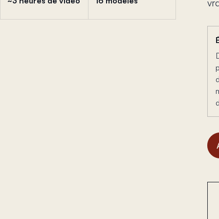
~3 heures de vidéo
16 modèles
vr
m
d