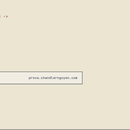
S
prova.chandlernguyen.com