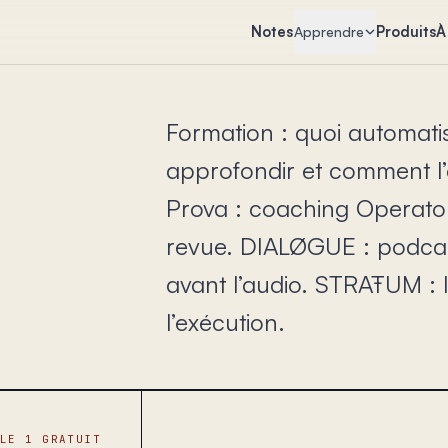
Notes
Produits
À
Apprendre
Formation : quoi automatis
approfondir et comment l’
Prova : coaching Operator
revue. DIALØGUE : podcas
avant l’audio. STRAŦUM : l
l’exécution.
ULE 1 GRATUIT