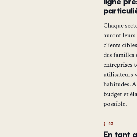
ligne pré
particul
Chaque secteu
auront leurs 
clients cibl
des familles
entreprises t
utilisateurs 
habitudes. À 
budget et él
possible.
En tant q