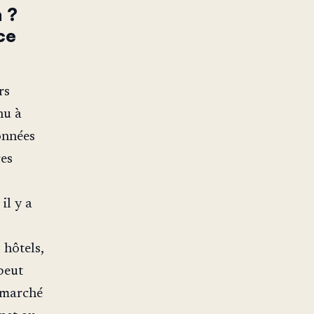
 ?
ce
rs
nu à
données
res
il y a
 hôtels,
peut
e marché