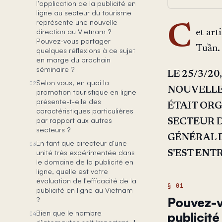
l'application de la publicité en
ligne au secteur du tourisme
représente une nouvelle
C
direction au Vietnam ?
et art
Pouvez-vous partager
Tuần. 
quelques réflexions à ce sujet
en marge du prochain
séminaire ?
LE 25/3/2
Selon vous, en quoi la
02
NOUVELLE
promotion touristique en ligne
présente-t-elle des
ÉTAIT ORG
caractéristiques particulières
par rapport aux autres
SECTEUR D
secteurs ?
GÉNÉRAL D
En tant que directeur d'une
03
unité très expérimentée dans
S'EST EN
le domaine de la publicité en
ligne, quelle est votre
évaluation de l'efficacité de la
publicité en ligne au Vietnam
Pouvez-vo
?
Bien que le nombre
publicité
04
d'internautes soit important, il