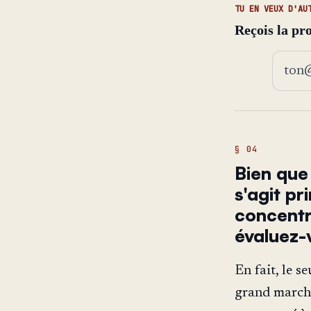
TU EN VEUX D'AU
Reçois la pr
Adress
Bien que 
s'agit p
concentr
évaluez-
En fait, le s
grand marché