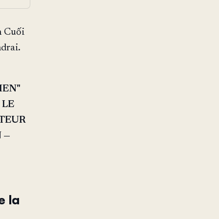
n Cuối
ndrai.
IEN"
 LE
CTEUR
 —
e la