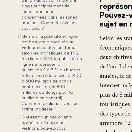
représen
s'agit principalement de
jeunes personnes
Pouvez-v
concentrées dans les zones
sujet en
urbaines. Comment évaluez-
vous cela ?
Même si la publicité en ligne
05
Selon les sta
est beaucoup évoquée au
Vietnam ces derniers temps,
économiques 
selon les statistiques de TNS,
deux chiffres
à la fin de 2010, la publicité en
ligne ne représentait
de l'outil d
qu'environ 2 à 3 % du budget
total alloué à la publicité (400
années, la d
à 500 milliards de dongs
Internet au 
contre plus de 16 800
milliards de dongs pour la
plus de 8 mi
publicité en général).
Comment expliquez-vous ce
touristiques 
chiffre modeste ?
des types de 
IDM étant l'un des agents
06
agréés de Google au
atteindre 12
Vietnam, pouvez-vous