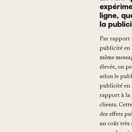
expérime
ligne, qu
la public
Par rapport 
publicité en 
même message
élevée, on p
selon le publ
publicité en 
rapport à la
clients. Cet
des effets pu
un coût très