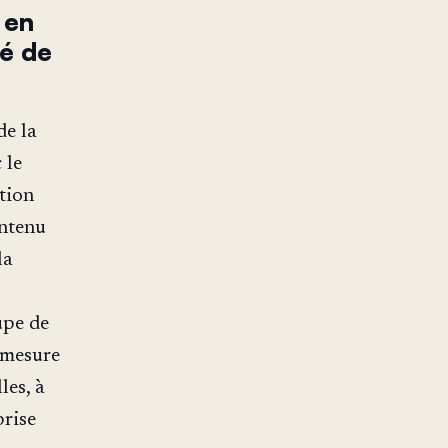
 en
té de
de la
 le
tion
ontenu
la
upe de
 mesure
les, à
prise