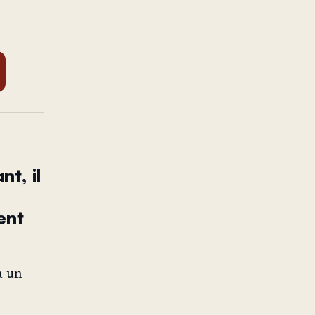
t, il
ent
à un