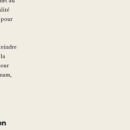
net au
lité
e pour
teindre
 la
pour
tnam,
en