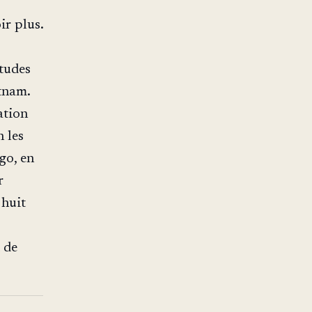
ir plus.
tudes
etnam.
ation
n les
go, en
r
 huit
 de