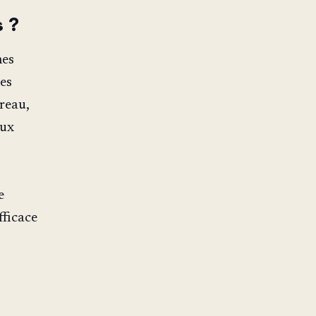
s ?
hes
les
reau,
aux
e
fficace