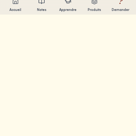
?
Accueil
Notes
Apprendre
Produits
Demander
Chandler Nguyen
Developpeur IA, eternel apprenant et createur de produits.
Je construis des outils qui aident les gens a apprendre et
creer.
PAGES
Notes
Apprendre