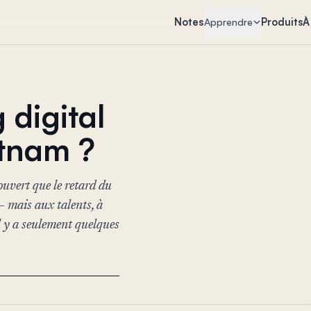
Notes
Produits
À
Apprendre
 digital
etnam ?
couvert que le retard du
— mais aux talents, à
il y a seulement quelques