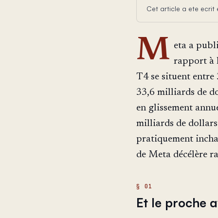
Cet article a ete ecri
M
eta a publ
rapport à 
T4 se situent entre 
33,6 milliards de d
en glissement annue
milliards de dollars
pratiquement inchan
de Meta décélère r
Et le proche a