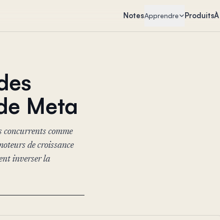
Notes
Produits
À
Apprendre
 des
 de Meta
es concurrents comme
oteurs de croissance
ent inverser la